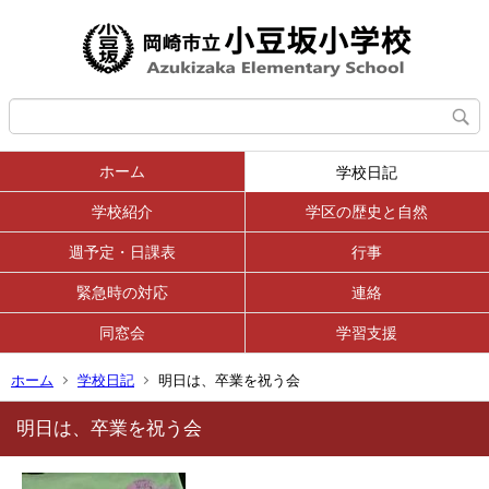
ホーム
学校日記
学校紹介
学区の歴史と自然
週予定・日課表
行事
緊急時の対応
連絡
同窓会
学習支援
ホーム
学校日記
明日は、卒業を祝う会
明日は、卒業を祝う会