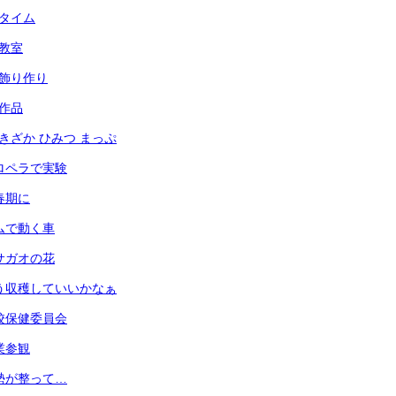
々タイム
犯教室
光の飾り作り
の作品
あずきざか ひみつ まっぷ
 プロペラで実験
思春期に
 ゴムで動く車
 アサガオの花
 もう収穫していいかなぁ
 学校保健委員会
授業参観
 姿勢が整って…