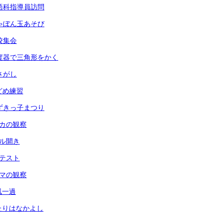
 英語科指導員訪問
 しゃぼん玉あそび
全校集会
 分度器で三角形をかく
虫さがし
玉どめ練習
 あずきっ子まつり
メダカの観察
ール開き
力テスト
ヘチマの観察
台風一過
ふたりはなかよし