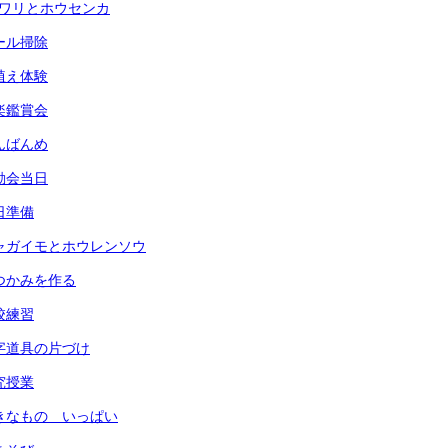
ヒマワリとホウセンカ
プール掃除
田植え体験
音楽鑑賞会
なんばんめ
運動会当日
前日準備
) ジャガイモとホウレンソウ
 鍋つかみを作る
全校練習
 習字道具の片づけ
研究授業
 すきなもの いっぱい