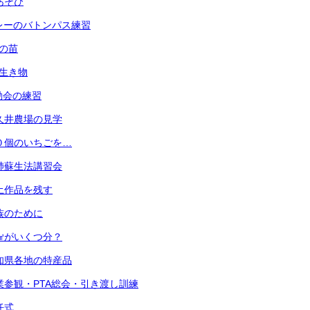
指あそび
 リレーのバトンパス練習
菜の苗
の生き物
運動会の練習
 小久井農場の見学
 ３０個のいちごを…
 心肺蘇生法講習会
 粘土作品を残す
 家族のために
 １㎤がいくつ分？
 愛知県各地の特産品
) 授業参観・PTA総会・引き渡し訓練
退任式