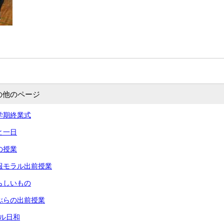
の他のページ
 一学期終業式
あと一日
命の授業
 情報モラル出前授業
 夏らしいもの
 りぶらの出前授業
ール日和