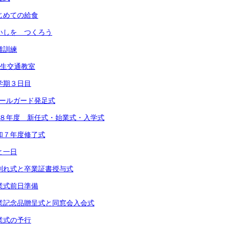
 はじめての給食
 めいしを つくろう
避難訓練
1年生交通教室
 １学期３日目
スクールガード発足式
 令和８年度 新任式・始業式・入学式
 令和７年度修了式
あと一日
) お別れ式と卒業証書授与式
 卒業式前日準備
) 卒業記念品贈呈式と同窓会入会式
 卒業式の予行