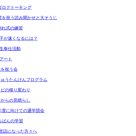
 スゴロクトーキング
) 卒業を祝う読み聞かせと大そうじ
 お別れ式の練習
 振り子が速くなるには？
６年生奉仕活動
段アート
卒業を祝う会
 うちゅうたんけんプログラム
 テレビの移り変わり
 校舎からの見晴らし
) 来年度に向けての通学団会
 そろばんの学習
) お世話になった方々へ