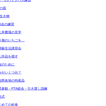
 リレーのバトンパス練習
菜の苗
の生き物
運動会の練習
 小久井農場の見学
 ３０個のいちごを…
 心肺蘇生法講習会
 粘土作品を残す
 家族のために
 １㎤がいくつ分？
 愛知県各地の特産品
) 授業参観・PTA総会・引き渡し訓練
退任式
 はじめての給食