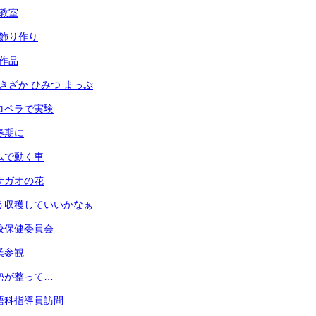
犯教室
光の飾り作り
の作品
あずきざか ひみつ まっぷ
 プロペラで実験
思春期に
 ゴムで動く車
 アサガオの花
 もう収穫していいかなぁ
 学校保健委員会
授業参観
 姿勢が整って…
 英語科指導員訪問