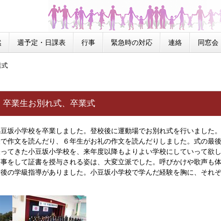
然
週予定・日課表
行事
緊急時の対応
連絡
同窓会
業式
）卒業生お別れ式、卒業式
豆坂小学校を卒業しました。登校後に運動場でお別れ式を行いました。
表で作文を読んだり、６年生がお礼の作文を読んだりしました。式の最
張ってきた小豆坂小学校を、来年度以降もよりよい学校にしていって欲
返事をして証書を授与される姿は、大変立派でした。呼びかけや歌声も
最後の学級指導がありました。小豆坂小学校で学んだ経験を胸に、それ