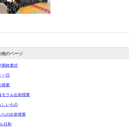
の他のページ
 一学期終業式
あと一日
命の授業
 情報モラル出前授業
 夏らしいもの
 りぶらの出前授業
ール日和