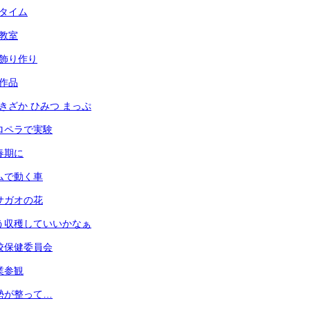
々タイム
犯教室
光の飾り作り
の作品
あずきざか ひみつ まっぷ
 プロペラで実験
思春期に
 ゴムで動く車
 アサガオの花
 もう収穫していいかなぁ
 学校保健委員会
授業参観
 姿勢が整って…