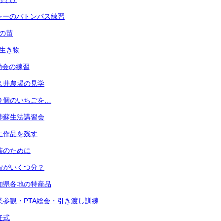
 リレーのバトンパス練習
菜の苗
の生き物
運動会の練習
 小久井農場の見学
 ３０個のいちごを…
 心肺蘇生法講習会
 粘土作品を残す
 家族のために
 １㎤がいくつ分？
 愛知県各地の特産品
) 授業参観・PTA総会・引き渡し訓練
退任式