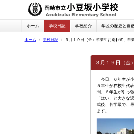
ホーム
学校日記
学校紹介
学区の歴史と自
ホーム
学校日記
３月１９日（金）卒業生お別れ式、卒
３月１９日（金
今日、６年生が小
５年生が在校生代
間、６年生が引っ
「はい」と大きな
式後、各学級で、
ます。