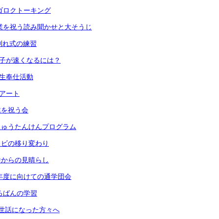
 スゴロクトーキング
) 卒業を祝う読み聞かせと大そうじ
 お別れ式の練習
 振り子が速くなるには？
６年生奉仕活動
段アート
卒業を祝う会
 うちゅうたんけんプログラム
 テレビの移り変わり
 校舎からの見晴らし
) 来年度に向けての通学団会
 そろばんの学習
) お世話になった方々へ