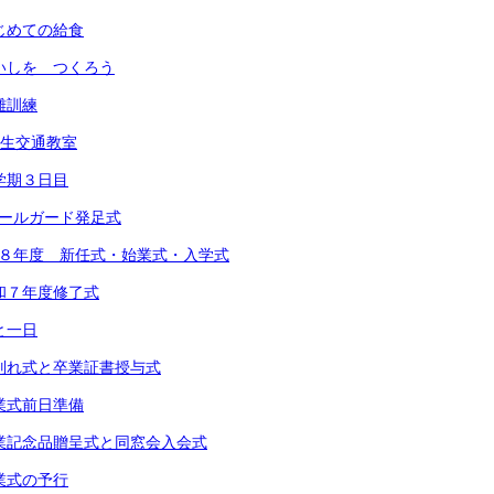
 はじめての給食
 めいしを つくろう
避難訓練
1年生交通教室
 １学期３日目
スクールガード発足式
 令和８年度 新任式・始業式・入学式
 令和７年度修了式
あと一日
) お別れ式と卒業証書授与式
 卒業式前日準備
) 卒業記念品贈呈式と同窓会入会式
 卒業式の予行