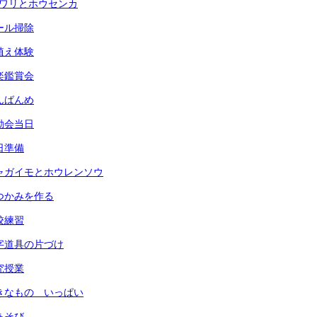
ヒマワリとホウセンカ
プール掃除
田植え体験
音楽鑑賞会
なんばんめ
運動会当日
前日準備
) ジャガイモとホウレンソウ
 鍋つかみを作る
全校練習
 習字道具の片づけ
研究授業
 すきなもの いっぱい
指あそび