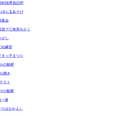
 英語科指導員訪問
 しゃぼん玉あそび
全校集会
 分度器で三角形をかく
虫さがし
玉どめ練習
 あずきっ子まつり
メダカの観察
ール開き
力テスト
ヘチマの観察
台風一過
ふたりはなかよし