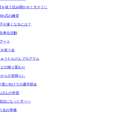
) 卒業を祝う読み聞かせと大そうじ
 お別れ式の練習
 振り子が速くなるには？
６年生奉仕活動
段アート
卒業を祝う会
 うちゅうたんけんプログラム
 テレビの移り変わり
 校舎からの見晴らし
) 来年度に向けての通学団会
 そろばんの学習
) お世話になった方々へ
 祝う会の準備