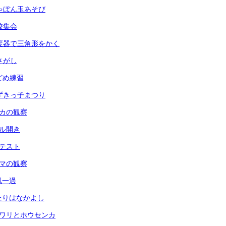
 しゃぼん玉あそび
全校集会
 分度器で三角形をかく
虫さがし
玉どめ練習
 あずきっ子まつり
メダカの観察
ール開き
力テスト
ヘチマの観察
台風一過
ふたりはなかよし
ヒマワリとホウセンカ