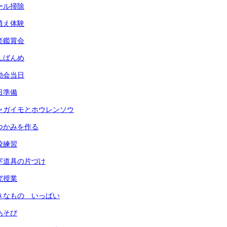
プール掃除
田植え体験
音楽鑑賞会
なんばんめ
運動会当日
前日準備
) ジャガイモとホウレンソウ
 鍋つかみを作る
全校練習
 習字道具の片づけ
研究授業
 すきなもの いっぱい
指あそび