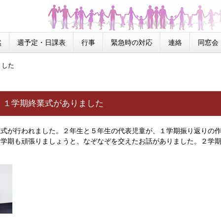
然
週予定・日課表
行事
緊急時の対応
連絡
同窓会
ました
）１学期終業式がありました
式が行われました。２年生と５年生の代表児童が、１学期振り返りの作
２学期も頑張りましょうと、なぞなぞを交えたお話がありました。２学