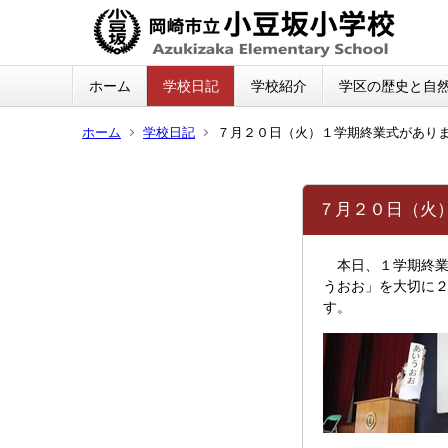
ホーム
学校日記
学校紹介
学区の歴史と自
ホーム
学校日記
７月２０日（火）１学期終業式があり
７月２０日（火
本日、１学期終業
うおお」を大切に
す。