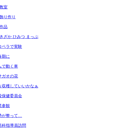
犯教室
光の飾り作り
の作品
あずきざか ひみつ まっぷ
 プロペラで実験
思春期に
 ゴムで動く車
 アサガオの花
 もう収穫していいかなぁ
 学校保健委員会
授業参観
 姿勢が整って…
 英語科指導員訪問