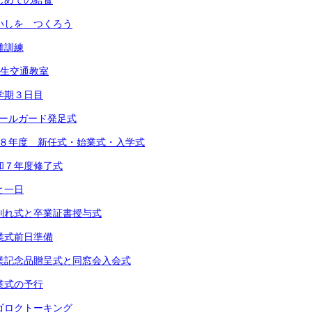
 はじめての給食
 めいしを つくろう
避難訓練
1年生交通教室
 １学期３日目
スクールガード発足式
 令和８年度 新任式・始業式・入学式
 令和７年度修了式
あと一日
) お別れ式と卒業証書授与式
 卒業式前日準備
) 卒業記念品贈呈式と同窓会入会式
 卒業式の予行
 スゴロクトーキング