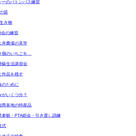
 リレーのバトンパス練習
菜の苗
の生き物
運動会の練習
 小久井農場の見学
 ３０個のいちごを…
 心肺蘇生法講習会
 粘土作品を残す
 家族のために
 １㎤がいくつ分？
 愛知県各地の特産品
) 授業参観・PTA総会・引き渡し訓練
退任式