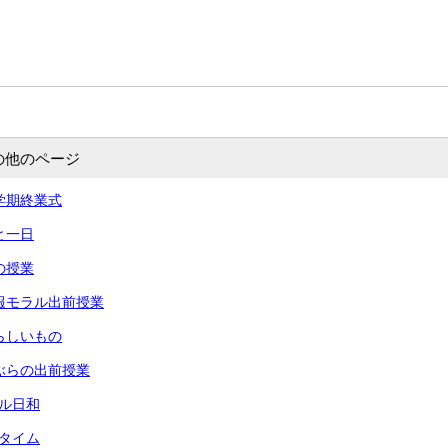
の他のページ
 一学期終業式
あと一日
命の授業
 情報モラル出前授業
 夏らしいもの
 りぶらの出前授業
ール日和
々タイム