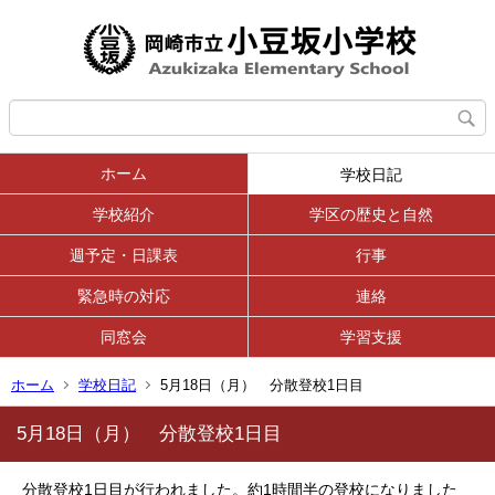
ホーム
学校日記
学校紹介
学区の歴史と自然
週予定・日課表
行事
緊急時の対応
連絡
同窓会
学習支援
ホーム
学校日記
5月18日（月） 分散登校1日目
5月18日（月） 分散登校1日目
分散登校1日目が行われました。約1時間半の登校になりました