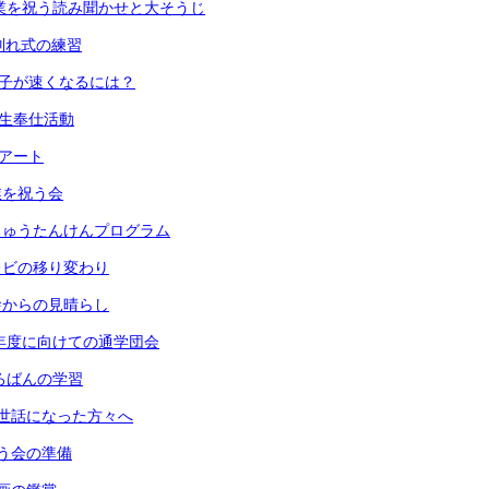
) 卒業を祝う読み聞かせと大そうじ
 お別れ式の練習
 振り子が速くなるには？
６年生奉仕活動
段アート
卒業を祝う会
 うちゅうたんけんプログラム
 テレビの移り変わり
 校舎からの見晴らし
) 来年度に向けての通学団会
 そろばんの学習
) お世話になった方々へ
 祝う会の準備