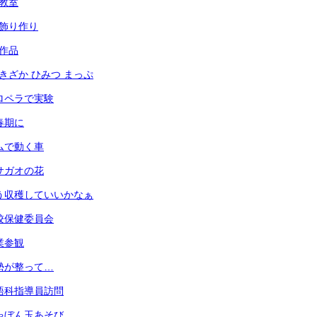
犯教室
光の飾り作り
の作品
あずきざか ひみつ まっぷ
 プロペラで実験
思春期に
 ゴムで動く車
 アサガオの花
 もう収穫していいかなぁ
 学校保健委員会
授業参観
 姿勢が整って…
 英語科指導員訪問
 しゃぼん玉あそび