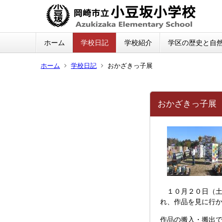
ホーム
学校日記
学校紹介
学区の歴史と自
ホーム
学校日記
おかざきっ子展
おかざきっ子展
１０月２０日（土
れ、作品を見に行
作品の搬入・搬出