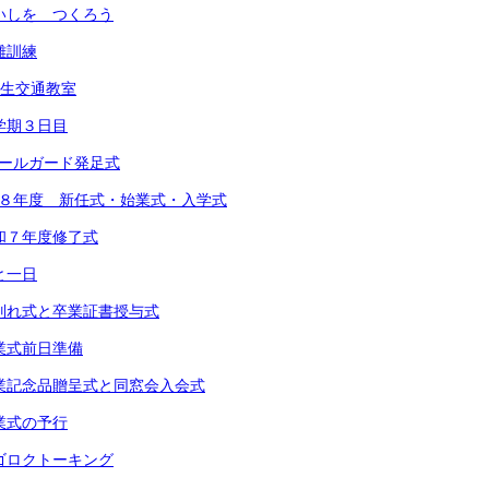
 めいしを つくろう
避難訓練
1年生交通教室
 １学期３日目
スクールガード発足式
 令和８年度 新任式・始業式・入学式
 令和７年度修了式
あと一日
) お別れ式と卒業証書授与式
 卒業式前日準備
) 卒業記念品贈呈式と同窓会入会式
 卒業式の予行
 スゴロクトーキング