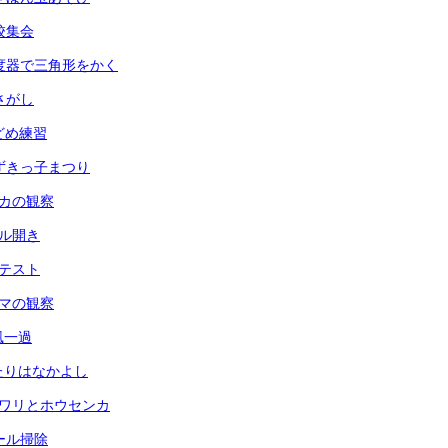
全校集会
 分度器で三角形をかく
虫さがし
玉どめ練習
 あずきっ子まつり
メダカの観察
ール開き
力テスト
ヘチマの観察
台風一過
ふたりはなかよし
ヒマワリとホウセンカ
プール掃除