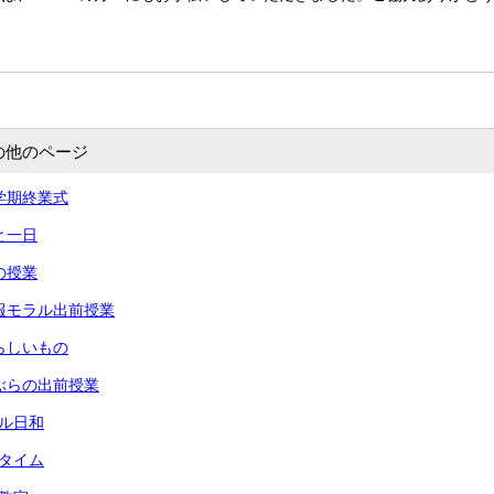
の他のページ
 一学期終業式
あと一日
命の授業
 情報モラル出前授業
 夏らしいもの
 りぶらの出前授業
ール日和
々タイム