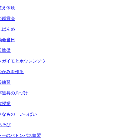
田植え体験
音楽鑑賞会
なんばんめ
運動会当日
前日準備
) ジャガイモとホウレンソウ
 鍋つかみを作る
全校練習
 習字道具の片づけ
研究授業
 すきなもの いっぱい
指あそび
 リレーのバトンパス練習