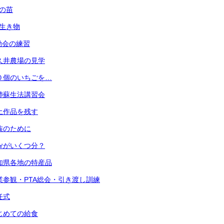
菜の苗
の生き物
運動会の練習
 小久井農場の見学
 ３０個のいちごを…
 心肺蘇生法講習会
 粘土作品を残す
 家族のために
 １㎤がいくつ分？
 愛知県各地の特産品
) 授業参観・PTA総会・引き渡し訓練
退任式
 はじめての給食