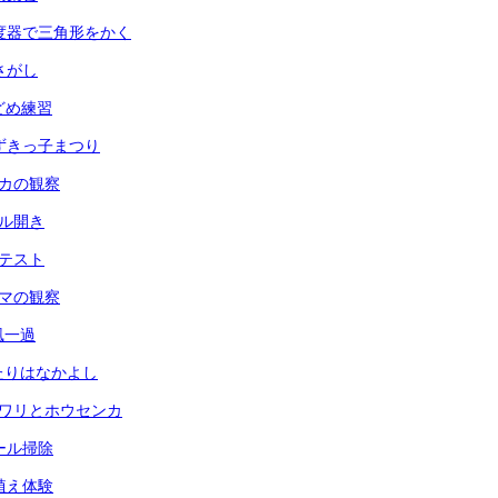
 分度器で三角形をかく
虫さがし
玉どめ練習
 あずきっ子まつり
メダカの観察
ール開き
力テスト
ヘチマの観察
台風一過
ふたりはなかよし
ヒマワリとホウセンカ
プール掃除
田植え体験