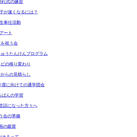
 お別れ式の練習
 振り子が速くなるには？
６年生奉仕活動
段アート
卒業を祝う会
 うちゅうたんけんプログラム
 テレビの移り変わり
 校舎からの見晴らし
) 来年度に向けての通学団会
 そろばんの学習
) お世話になった方々へ
 祝う会の準備
 版画の鑑賞
 音がそろって…