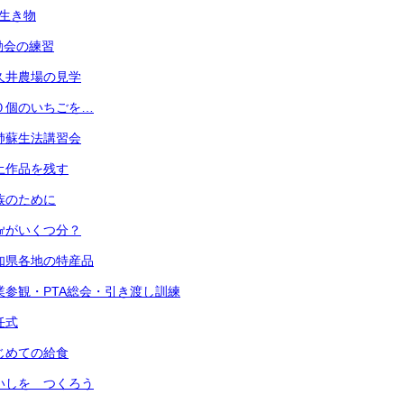
の生き物
運動会の練習
 小久井農場の見学
 ３０個のいちごを…
 心肺蘇生法講習会
 粘土作品を残す
 家族のために
 １㎤がいくつ分？
 愛知県各地の特産品
) 授業参観・PTA総会・引き渡し訓練
退任式
 はじめての給食
 めいしを つくろう