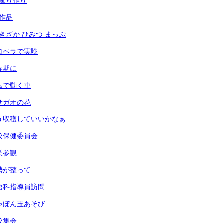
光の飾り作り
の作品
あずきざか ひみつ まっぷ
 プロペラで実験
思春期に
 ゴムで動く車
 アサガオの花
 もう収穫していいかなぁ
 学校保健委員会
授業参観
 姿勢が整って…
 英語科指導員訪問
 しゃぼん玉あそび
全校集会