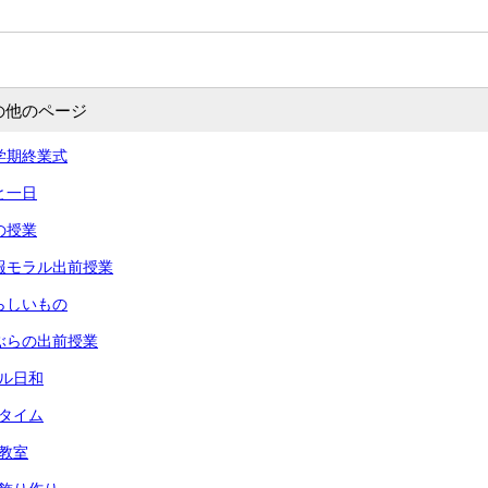
の他のページ
 一学期終業式
あと一日
命の授業
 情報モラル出前授業
 夏らしいもの
 りぶらの出前授業
ール日和
々タイム
犯教室