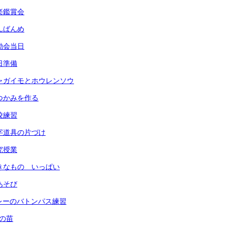
音楽鑑賞会
なんばんめ
運動会当日
前日準備
) ジャガイモとホウレンソウ
 鍋つかみを作る
全校練習
 習字道具の片づけ
研究授業
 すきなもの いっぱい
指あそび
 リレーのバトンパス練習
菜の苗