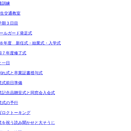
避難訓練
1年生交通教室
 １学期３日目
スクールガード発足式
 令和８年度 新任式・始業式・入学式
 令和７年度修了式
あと一日
) お別れ式と卒業証書授与式
 卒業式前日準備
) 卒業記念品贈呈式と同窓会入会式
 卒業式の予行
 スゴロクトーキング
) 卒業を祝う読み聞かせと大そうじ