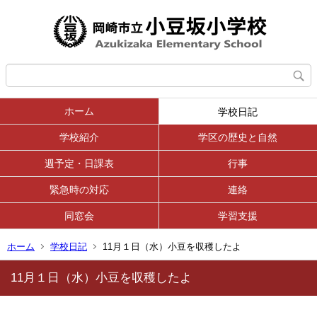
ホーム
学校日記
学校紹介
学区の歴史と自然
週予定・日課表
行事
緊急時の対応
連絡
同窓会
学習支援
ホーム
学校日記
11月１日（水）小豆を収穫したよ
11月１日（水）小豆を収穫したよ