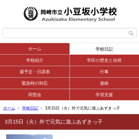
ホーム
学校日記
学校紹介
学区の歴史と自然
週予定・日課表
行事
緊急時の対応
連絡
同窓会
学習支援
ホーム
学校日記
3月15日（火）外で元気に遊ぶあずきっ子
3月15日（火）外で元気に遊ぶあずきっ子