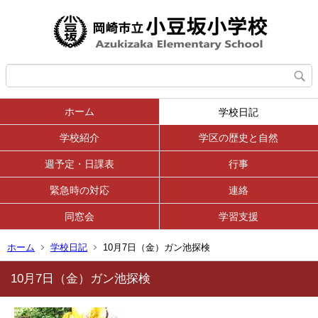
ホーム
学校日記
学校紹介
学区の歴史と自然
週予定・日課表
行事
緊急時の対応
連絡
同窓会
学習支援
ホーム
学校日記
10月7日（金）ガン池探検
10月7日（金）ガン池探検