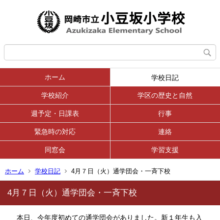
ホーム
学校日記
学校紹介
学区の歴史と自然
週予定・日課表
行事
緊急時の対応
連絡
同窓会
学習支援
ホーム
学校日記
4月７日（火）通学団会・一斉下校
4月７日（火）通学団会・一斉下校
本日、今年度初めての通学団会がありました。新１年生も入