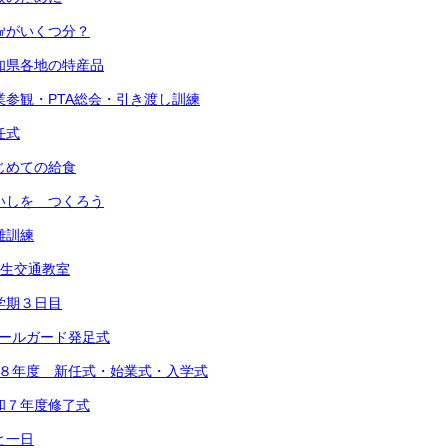
 １㎤がいくつ分？
 愛知県各地の特産品
) 授業参観・PTA総会・引き渡し訓練
退任式
 はじめての給食
 めいしを つくろう
避難訓練
1年生交通教室
 １学期３日目
スクールガード発足式
 令和８年度 新任式・始業式・入学式
 令和７年度修了式
あと一日