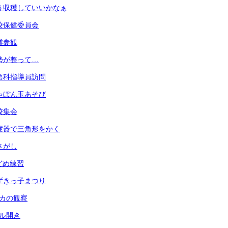
 もう収穫していいかなぁ
 学校保健委員会
授業参観
 姿勢が整って…
 英語科指導員訪問
 しゃぼん玉あそび
全校集会
 分度器で三角形をかく
虫さがし
玉どめ練習
 あずきっ子まつり
メダカの観察
ール開き