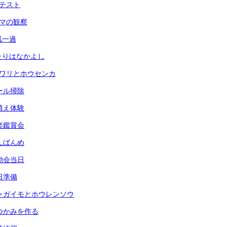
力テスト
ヘチマの観察
台風一過
ふたりはなかよし
ヒマワリとホウセンカ
プール掃除
田植え体験
音楽鑑賞会
なんばんめ
運動会当日
前日準備
) ジャガイモとホウレンソウ
 鍋つかみを作る