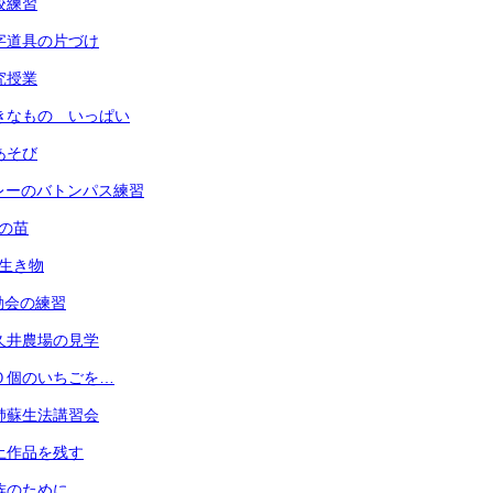
全校練習
 習字道具の片づけ
研究授業
 すきなもの いっぱい
指あそび
 リレーのバトンパス練習
菜の苗
の生き物
運動会の練習
 小久井農場の見学
 ３０個のいちごを…
 心肺蘇生法講習会
 粘土作品を残す
 家族のために