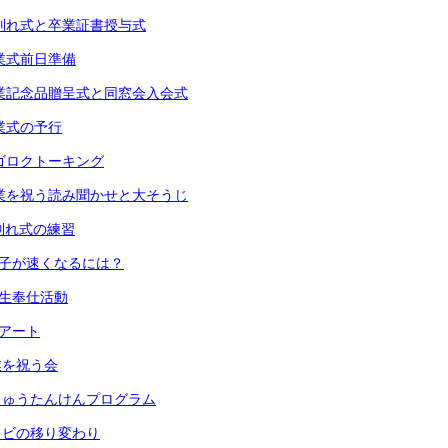
) お別れ式と卒業証書授与式
 卒業式前日準備
) 卒業記念品贈呈式と同窓会入会式
 卒業式の予行
 スゴロクトーキング
) 卒業を祝う読み聞かせと大そうじ
 お別れ式の練習
 振り子が速くなるには？
６年生奉仕活動
段アート
卒業を祝う会
 うちゅうたんけんプログラム
 テレビの移り変わり