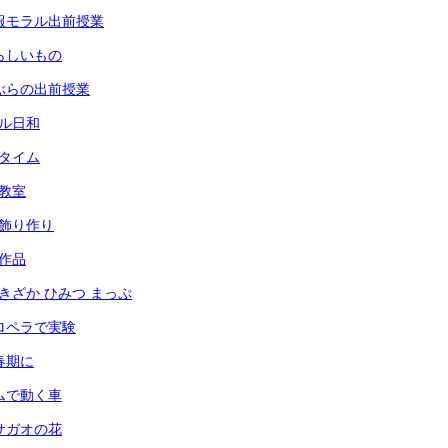
 情報モラル出前授業
 夏らしいもの
 りぶらの出前授業
ール日和
々タイム
犯教室
光の飾り作り
の作品
あずきざか ひみつ まっぷ
 プロペラで実験
思春期に
 ゴムで動く車
 アサガオの花