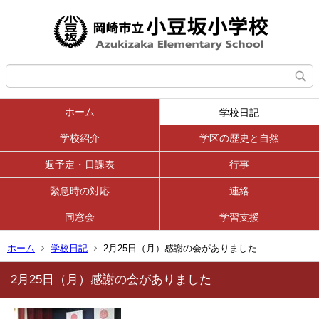
ホーム
学校日記
学校紹介
学区の歴史と自然
週予定・日課表
行事
緊急時の対応
連絡
同窓会
学習支援
ホーム
学校日記
2月25日（月）感謝の会がありました
2月25日（月）感謝の会がありました