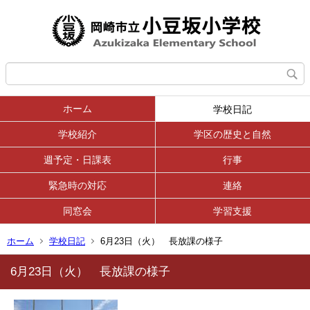
ホーム
学校日記
学校紹介
学区の歴史と自然
週予定・日課表
行事
緊急時の対応
連絡
同窓会
学習支援
ホーム
学校日記
6月23日（火） 長放課の様子
6月23日（火） 長放課の様子