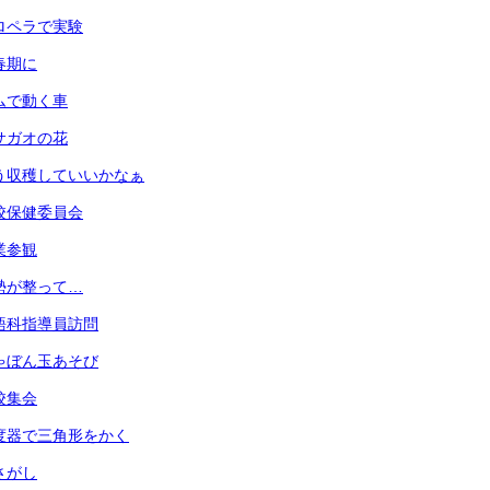
 プロペラで実験
思春期に
 ゴムで動く車
 アサガオの花
 もう収穫していいかなぁ
 学校保健委員会
授業参観
 姿勢が整って…
 英語科指導員訪問
 しゃぼん玉あそび
全校集会
 分度器で三角形をかく
虫さがし