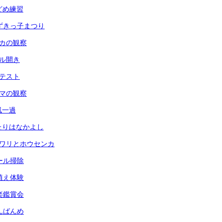
玉どめ練習
 あずきっ子まつり
メダカの観察
ール開き
力テスト
ヘチマの観察
台風一過
ふたりはなかよし
ヒマワリとホウセンカ
プール掃除
田植え体験
音楽鑑賞会
なんばんめ