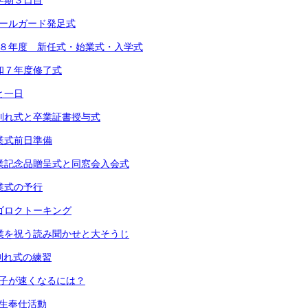
 １学期３日目
スクールガード発足式
 令和８年度 新任式・始業式・入学式
 令和７年度修了式
あと一日
) お別れ式と卒業証書授与式
 卒業式前日準備
) 卒業記念品贈呈式と同窓会入会式
 卒業式の予行
 スゴロクトーキング
) 卒業を祝う読み聞かせと大そうじ
 お別れ式の練習
 振り子が速くなるには？
６年生奉仕活動