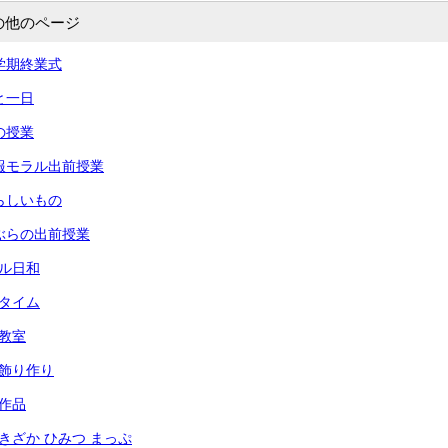
の他のページ
 一学期終業式
あと一日
命の授業
 情報モラル出前授業
 夏らしいもの
 りぶらの出前授業
ール日和
々タイム
犯教室
光の飾り作り
の作品
あずきざか ひみつ まっぷ