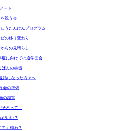
段アート
卒業を祝う会
 うちゅうたんけんプログラム
 テレビの移り変わり
 校舎からの見晴らし
) 来年度に向けての通学団会
 そろばんの学習
) お世話になった方々へ
 祝う会の準備
 版画の鑑賞
 音がそろって…
 どれがいい？
 北に向く磁石？