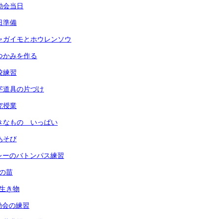
運動会当日
前日準備
) ジャガイモとホウレンソウ
 鍋つかみを作る
全校練習
 習字道具の片づけ
研究授業
 すきなもの いっぱい
指あそび
 リレーのバトンパス練習
菜の苗
の生き物
運動会の練習