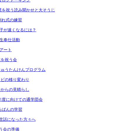
 スゴロクトーキング
) 卒業を祝う読み聞かせと大そうじ
 お別れ式の練習
 振り子が速くなるには？
６年生奉仕活動
段アート
卒業を祝う会
 うちゅうたんけんプログラム
 テレビの移り変わり
 校舎からの見晴らし
) 来年度に向けての通学団会
 そろばんの学習
) お世話になった方々へ
 祝う会の準備