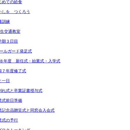
 はじめての給食
 めいしを つくろう
避難訓練
1年生交通教室
 １学期３日目
スクールガード発足式
 令和８年度 新任式・始業式・入学式
 令和７年度修了式
あと一日
) お別れ式と卒業証書授与式
 卒業式前日準備
) 卒業記念品贈呈式と同窓会入会式
 卒業式の予行