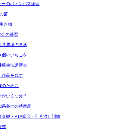
 リレーのバトンパス練習
菜の苗
の生き物
運動会の練習
 小久井農場の見学
 ３０個のいちごを…
 心肺蘇生法講習会
 粘土作品を残す
 家族のために
 １㎤がいくつ分？
 愛知県各地の特産品
) 授業参観・PTA総会・引き渡し訓練
退任式