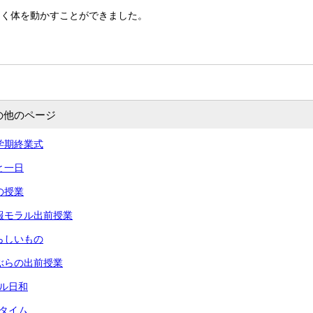
しく体を動かすことができました。
の他のページ
 一学期終業式
あと一日
命の授業
 情報モラル出前授業
 夏らしいもの
 りぶらの出前授業
ール日和
々タイム