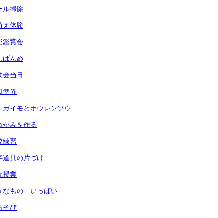
プール掃除
田植え体験
音楽鑑賞会
なんばんめ
運動会当日
前日準備
) ジャガイモとホウレンソウ
 鍋つかみを作る
全校練習
 習字道具の片づけ
研究授業
 すきなもの いっぱい
指あそび