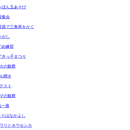
 しゃぼん玉あそび
全校集会
 分度器で三角形をかく
虫さがし
玉どめ練習
 あずきっ子まつり
メダカの観察
ール開き
力テスト
ヘチマの観察
台風一過
ふたりはなかよし
ヒマワリとホウセンカ