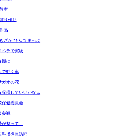
犯教室
光の飾り作り
の作品
あずきざか ひみつ まっぷ
 プロペラで実験
思春期に
 ゴムで動く車
 アサガオの花
 もう収穫していいかなぁ
 学校保健委員会
授業参観
 姿勢が整って…
 英語科指導員訪問