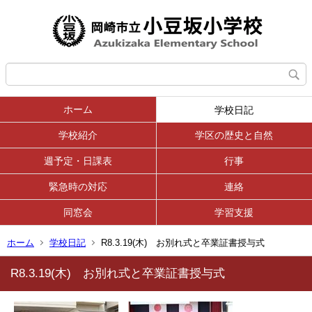
ホーム
学校日記
学校紹介
学区の歴史と自然
週予定・日課表
行事
緊急時の対応
連絡
同窓会
学習支援
ホーム
学校日記
R8.3.19(木) お別れ式と卒業証書授与式
R8.3.19(木) お別れ式と卒業証書授与式