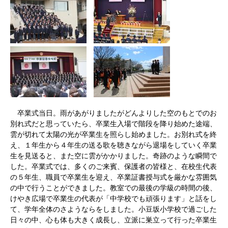
卒業式当日。雨があがりましたがどんよりした空のもとでのお
別れ式だと思っていたら、卒業生入場で階段を降り始めた途端、
雲が切れて太陽の光が卒業生を照らし始めました。お別れ式を終
え、１年生から４年生の送る歌を聴きながら退場をしていく卒業
生を見送ると、また空に雲がかかりました。奇跡のような瞬間で
した。卒業式では、多くのご来賓、保護者の皆様と、在校生代表
の５年生、職員で卒業生を迎え、卒業証書授与式を厳かな雰囲気
の中で行うことができました。教室での最後の学級の時間の後、
けやき広場で卒業生の代表が「中学校でも頑張ります」と話をし
て、学年全体のさようならをしました。小豆坂小学校で過ごした
日々の中、心も体も大きく成長し、立派に巣立って行った卒業生