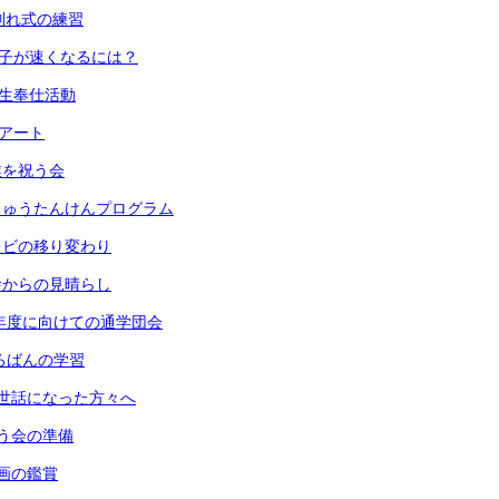
 お別れ式の練習
 振り子が速くなるには？
６年生奉仕活動
段アート
卒業を祝う会
 うちゅうたんけんプログラム
 テレビの移り変わり
 校舎からの見晴らし
) 来年度に向けての通学団会
 そろばんの学習
) お世話になった方々へ
 祝う会の準備
 版画の鑑賞