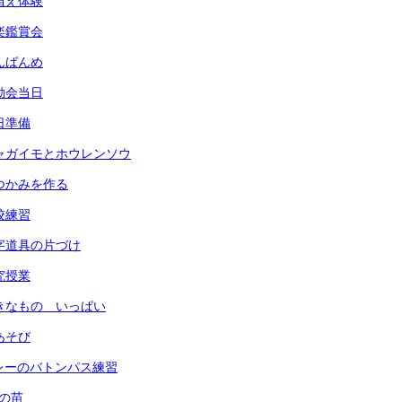
田植え体験
音楽鑑賞会
なんばんめ
運動会当日
前日準備
) ジャガイモとホウレンソウ
 鍋つかみを作る
全校練習
 習字道具の片づけ
研究授業
 すきなもの いっぱい
指あそび
 リレーのバトンパス練習
菜の苗