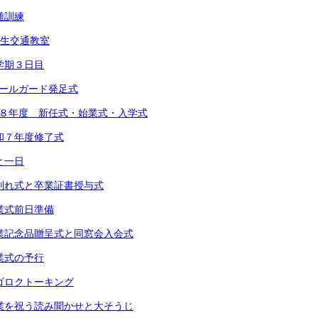
避難訓練
1年生交通教室
 １学期３日目
スクールガード発足式
 令和８年度 新任式・始業式・入学式
 令和７年度修了式
あと一日
) お別れ式と卒業証書授与式
 卒業式前日準備
) 卒業記念品贈呈式と同窓会入会式
 卒業式の予行
 スゴロクトーキング
) 卒業を祝う読み聞かせと大そうじ