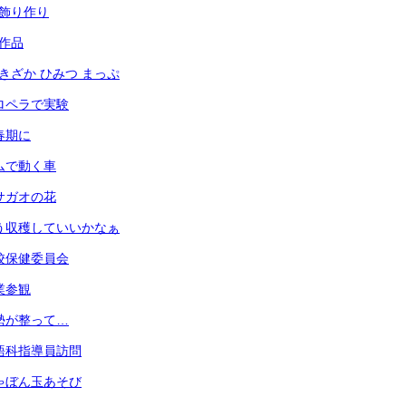
光の飾り作り
の作品
あずきざか ひみつ まっぷ
 プロペラで実験
思春期に
 ゴムで動く車
 アサガオの花
 もう収穫していいかなぁ
 学校保健委員会
授業参観
 姿勢が整って…
 英語科指導員訪問
 しゃぼん玉あそび