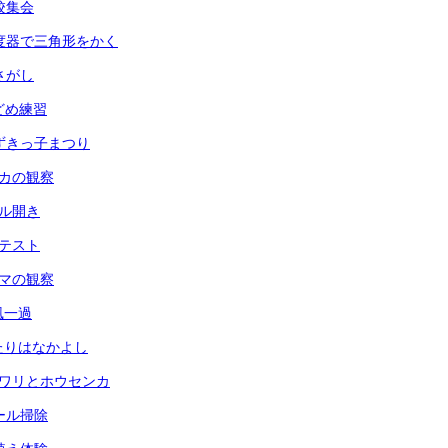
全校集会
 分度器で三角形をかく
虫さがし
玉どめ練習
 あずきっ子まつり
メダカの観察
ール開き
力テスト
ヘチマの観察
台風一過
ふたりはなかよし
ヒマワリとホウセンカ
プール掃除