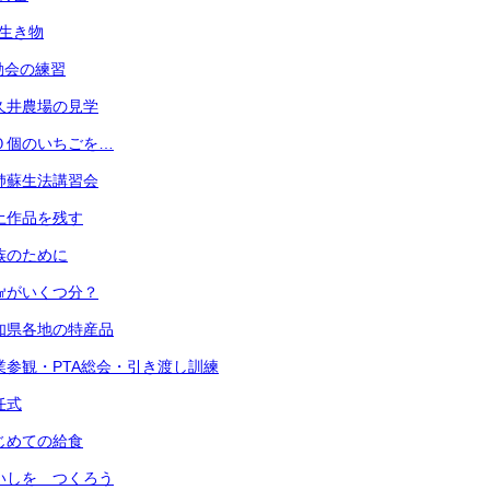
の生き物
運動会の練習
 小久井農場の見学
 ３０個のいちごを…
 心肺蘇生法講習会
 粘土作品を残す
 家族のために
 １㎤がいくつ分？
 愛知県各地の特産品
) 授業参観・PTA総会・引き渡し訓練
退任式
 はじめての給食
 めいしを つくろう