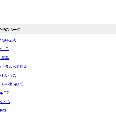
の他のページ
 一学期終業式
あと一日
命の授業
 情報モラル出前授業
 夏らしいもの
 りぶらの出前授業
ール日和
々タイム
犯教室