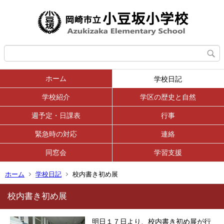
ホーム
学校日記
学校紹介
学区の歴史と自然
週予定・日課表
行事
緊急時の対応
連絡
同窓会
学習支援
ホーム
学校日記
校内書き初め展
校内書き初め展
明日１７日より、校内書き初め展が行