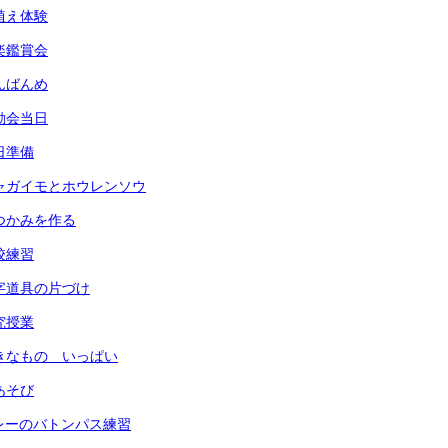
田植え体験
音楽鑑賞会
なんばんめ
運動会当日
前日準備
) ジャガイモとホウレンソウ
 鍋つかみを作る
全校練習
 習字道具の片づけ
研究授業
 すきなもの いっぱい
指あそび
 リレーのバトンパス練習