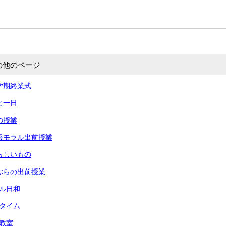
の他のページ
 一学期終業式
あと一日
命の授業
 情報モラル出前授業
 夏らしいもの
 りぶらの出前授業
ール日和
々タイム
犯教室