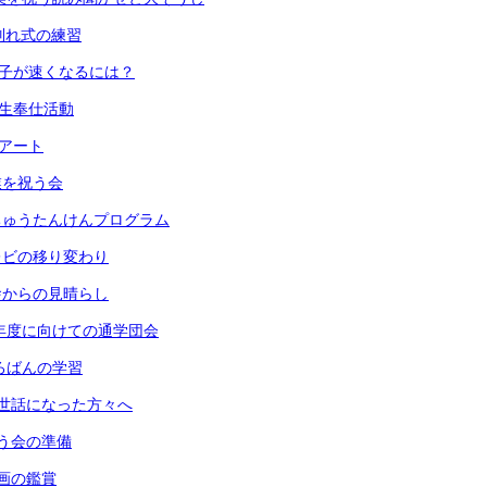
 お別れ式の練習
 振り子が速くなるには？
６年生奉仕活動
段アート
卒業を祝う会
 うちゅうたんけんプログラム
 テレビの移り変わり
 校舎からの見晴らし
) 来年度に向けての通学団会
 そろばんの学習
) お世話になった方々へ
 祝う会の準備
 版画の鑑賞