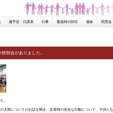
然
週予定・日課表
行事
緊急時の対応
連絡
同窓会
。
全校朝会がありました。
した。
日の大雨についてのお話を聞き、災害時の安全な行動について、子供た