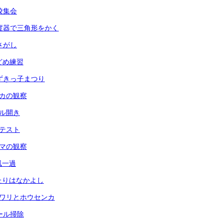
全校集会
 分度器で三角形をかく
虫さがし
玉どめ練習
 あずきっ子まつり
メダカの観察
ール開き
力テスト
ヘチマの観察
台風一過
ふたりはなかよし
ヒマワリとホウセンカ
プール掃除