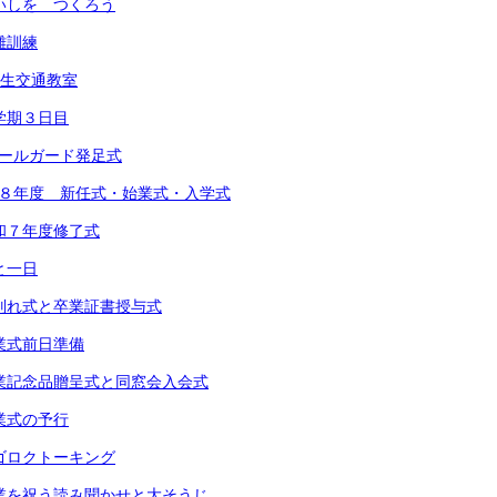
 めいしを つくろう
避難訓練
1年生交通教室
 １学期３日目
スクールガード発足式
 令和８年度 新任式・始業式・入学式
 令和７年度修了式
あと一日
) お別れ式と卒業証書授与式
 卒業式前日準備
) 卒業記念品贈呈式と同窓会入会式
 卒業式の予行
 スゴロクトーキング
) 卒業を祝う読み聞かせと大そうじ