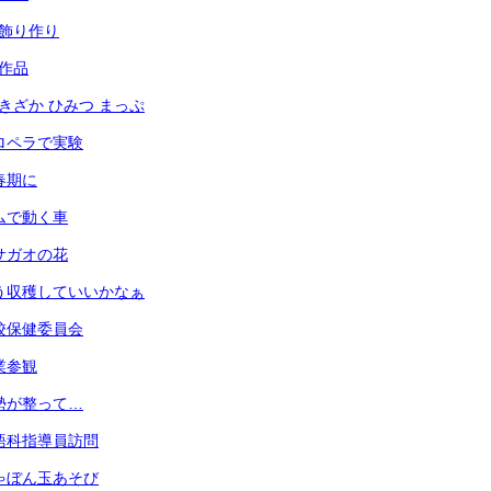
光の飾り作り
の作品
あずきざか ひみつ まっぷ
 プロペラで実験
思春期に
 ゴムで動く車
 アサガオの花
 もう収穫していいかなぁ
 学校保健委員会
授業参観
 姿勢が整って…
 英語科指導員訪問
 しゃぼん玉あそび