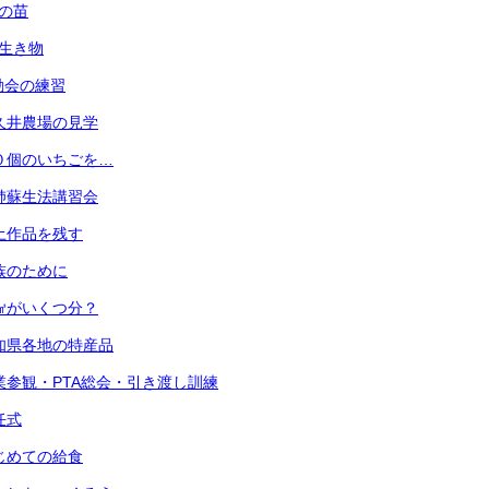
菜の苗
の生き物
運動会の練習
 小久井農場の見学
 ３０個のいちごを…
 心肺蘇生法講習会
 粘土作品を残す
 家族のために
 １㎤がいくつ分？
 愛知県各地の特産品
) 授業参観・PTA総会・引き渡し訓練
退任式
 はじめての給食