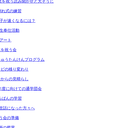
) 卒業を祝う読み聞かせと大そうじ
 お別れ式の練習
 振り子が速くなるには？
６年生奉仕活動
段アート
卒業を祝う会
 うちゅうたんけんプログラム
 テレビの移り変わり
 校舎からの見晴らし
) 来年度に向けての通学団会
 そろばんの学習
) お世話になった方々へ
 祝う会の準備
 版画の鑑賞