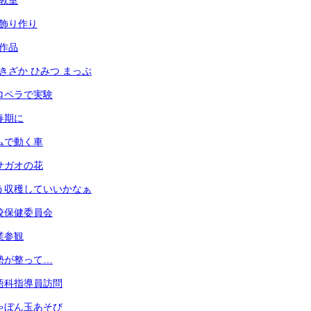
犯教室
光の飾り作り
の作品
あずきざか ひみつ まっぷ
 プロペラで実験
思春期に
 ゴムで動く車
 アサガオの花
 もう収穫していいかなぁ
 学校保健委員会
授業参観
 姿勢が整って…
 英語科指導員訪問
 しゃぼん玉あそび