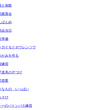
田植え体験
音楽鑑賞会
なんばんめ
運動会当日
前日準備
) ジャガイモとホウレンソウ
 鍋つかみを作る
全校練習
 習字道具の片づけ
研究授業
 すきなもの いっぱい
指あそび
 リレーのバトンパス練習