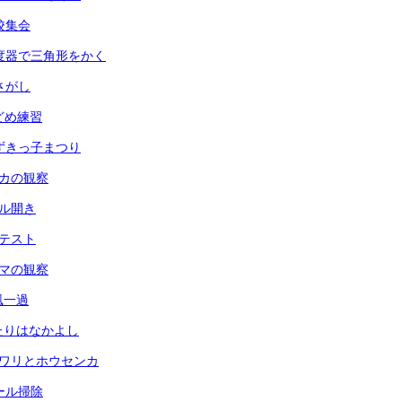
全校集会
 分度器で三角形をかく
虫さがし
玉どめ練習
 あずきっ子まつり
メダカの観察
ール開き
力テスト
ヘチマの観察
台風一過
ふたりはなかよし
ヒマワリとホウセンカ
プール掃除