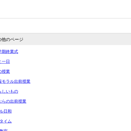
の他のページ
 一学期終業式
あと一日
命の授業
 情報モラル出前授業
 夏らしいもの
 りぶらの出前授業
ール日和
々タイム