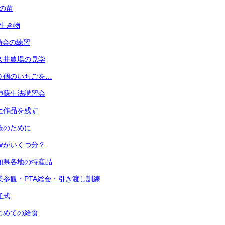
菜の苗
の生き物
運動会の練習
 小久井農場の見学
 ３０個のいちごを…
 心肺蘇生法講習会
 粘土作品を残す
 家族のために
 １㎤がいくつ分？
 愛知県各地の特産品
) 授業参観・PTA総会・引き渡し訓練
退任式
 はじめての給食