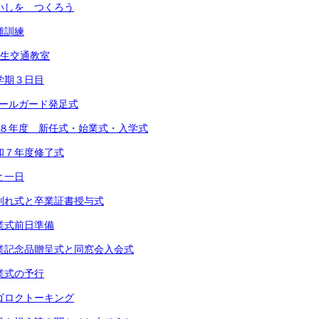
 めいしを つくろう
避難訓練
1年生交通教室
 １学期３日目
スクールガード発足式
 令和８年度 新任式・始業式・入学式
 令和７年度修了式
あと一日
) お別れ式と卒業証書授与式
 卒業式前日準備
) 卒業記念品贈呈式と同窓会入会式
 卒業式の予行
 スゴロクトーキング