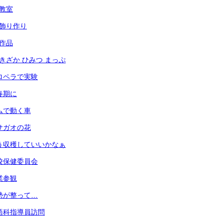
犯教室
光の飾り作り
の作品
あずきざか ひみつ まっぷ
 プロペラで実験
思春期に
 ゴムで動く車
 アサガオの花
 もう収穫していいかなぁ
 学校保健委員会
授業参観
 姿勢が整って…
 英語科指導員訪問