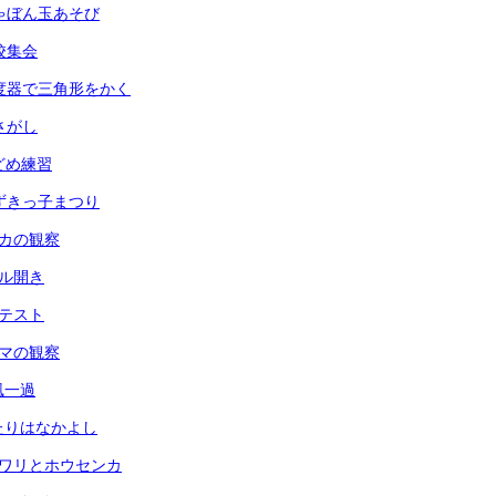
 しゃぼん玉あそび
全校集会
 分度器で三角形をかく
虫さがし
玉どめ練習
 あずきっ子まつり
メダカの観察
ール開き
力テスト
ヘチマの観察
台風一過
ふたりはなかよし
ヒマワリとホウセンカ