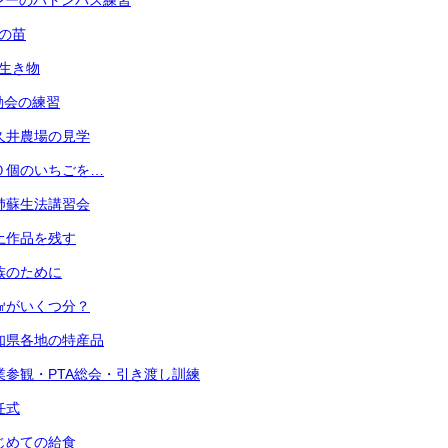
 リレーのバトンパス練習
菜の苗
の生き物
運動会の練習
 小久井農場の見学
 ３０個のいちごを…
 心肺蘇生法講習会
 粘土作品を残す
 家族のために
 １㎤がいくつ分？
 愛知県各地の特産品
) 授業参観・PTA総会・引き渡し訓練
退任式
 はじめての給食