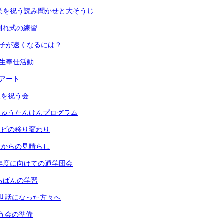
) 卒業を祝う読み聞かせと大そうじ
 お別れ式の練習
 振り子が速くなるには？
６年生奉仕活動
段アート
卒業を祝う会
 うちゅうたんけんプログラム
 テレビの移り変わり
 校舎からの見晴らし
) 来年度に向けての通学団会
 そろばんの学習
) お世話になった方々へ
 祝う会の準備