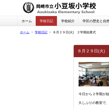
ホーム
学校日記
学校紹介
学区の歴史と自
ホーム
学校日記
８月２９日(火) ２学期始業式
８月２９日(火)
今日から２学期が
久しぶりの教室で