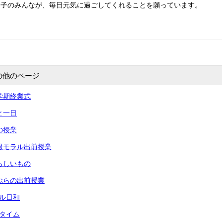
っ子のみんなが、毎日元気に過ごしてくれることを願っています。
の他のページ
 一学期終業式
あと一日
命の授業
 情報モラル出前授業
 夏らしいもの
 りぶらの出前授業
ール日和
々タイム