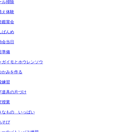
プール掃除
田植え体験
音楽鑑賞会
なんばんめ
運動会当日
前日準備
) ジャガイモとホウレンソウ
 鍋つかみを作る
全校練習
 習字道具の片づけ
研究授業
 すきなもの いっぱい
指あそび