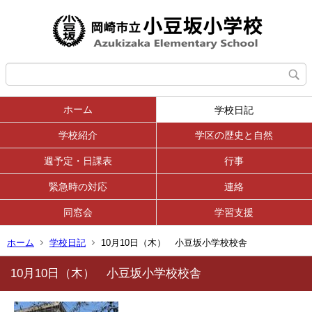
ホーム
学校日記
学校紹介
学区の歴史と自然
週予定・日課表
行事
緊急時の対応
連絡
同窓会
学習支援
ホーム
学校日記
10月10日（木） 小豆坂小学校校舎
10月10日（木） 小豆坂小学校校舎