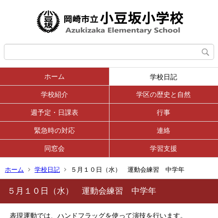
ホーム
学校日記
学校紹介
学区の歴史と自然
週予定・日課表
行事
緊急時の対応
連絡
同窓会
学習支援
ホーム
学校日記
５月１０日（水） 運動会練習 中学年
５月１０日（水） 運動会練習 中学年
表現運動では、ハンドフラッグを使って演技を行います。