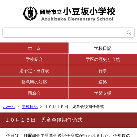
ホーム
学校日記
学校紹介
学区の歴史と自然
週予定・日課表
行事
緊急時の対応
連絡
同窓会
学習支援
ホーム
学校日記
１０月１５日 児童会後期任命式
１０月１５日 児童会後期任命式
今日は、月曜朝会で児童会後記任命式が行われました。今年度の