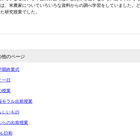
では、米農家についていろいろな資料からの調べ学習をしていました。
きた研究授業でした。
の他のページ
 一学期終業式
あと一日
命の授業
 情報モラル出前授業
 夏らしいもの
 りぶらの出前授業
ール日和