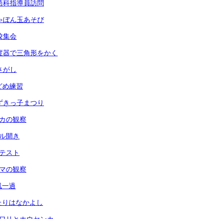
 英語科指導員訪問
 しゃぼん玉あそび
全校集会
 分度器で三角形をかく
虫さがし
玉どめ練習
 あずきっ子まつり
メダカの観察
ール開き
力テスト
ヘチマの観察
台風一過
ふたりはなかよし