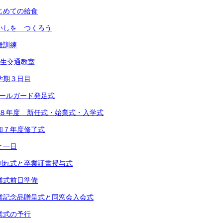
 はじめての給食
 めいしを つくろう
避難訓練
1年生交通教室
 １学期３日目
スクールガード発足式
 令和８年度 新任式・始業式・入学式
 令和７年度修了式
あと一日
) お別れ式と卒業証書授与式
 卒業式前日準備
) 卒業記念品贈呈式と同窓会入会式
 卒業式の予行