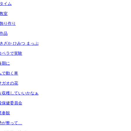
々タイム
犯教室
光の飾り作り
の作品
あずきざか ひみつ まっぷ
 プロペラで実験
思春期に
 ゴムで動く車
 アサガオの花
 もう収穫していいかなぁ
 学校保健委員会
授業参観
 姿勢が整って…