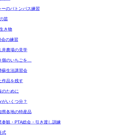
 リレーのバトンパス練習
菜の苗
の生き物
運動会の練習
 小久井農場の見学
 ３０個のいちごを…
 心肺蘇生法講習会
 粘土作品を残す
 家族のために
 １㎤がいくつ分？
 愛知県各地の特産品
) 授業参観・PTA総会・引き渡し訓練
退任式