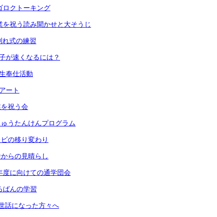
 スゴロクトーキング
) 卒業を祝う読み聞かせと大そうじ
 お別れ式の練習
 振り子が速くなるには？
６年生奉仕活動
段アート
卒業を祝う会
 うちゅうたんけんプログラム
 テレビの移り変わり
 校舎からの見晴らし
) 来年度に向けての通学団会
 そろばんの学習
) お世話になった方々へ