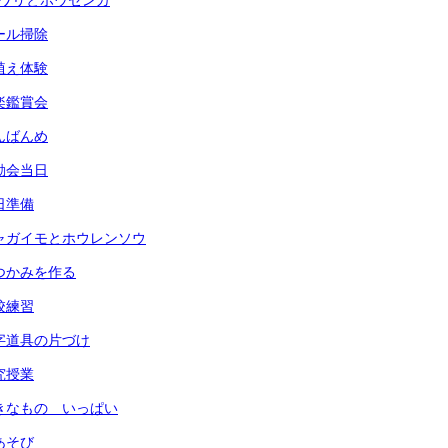
ヒマワリとホウセンカ
プール掃除
田植え体験
音楽鑑賞会
なんばんめ
運動会当日
前日準備
) ジャガイモとホウレンソウ
 鍋つかみを作る
全校練習
 習字道具の片づけ
研究授業
 すきなもの いっぱい
指あそび