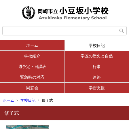
ホーム
学校日記
学校紹介
学区の歴史と自然
週予定・日課表
行事
緊急時の対応
連絡
同窓会
学習支援
ホーム
学校日記
修了式
修了式