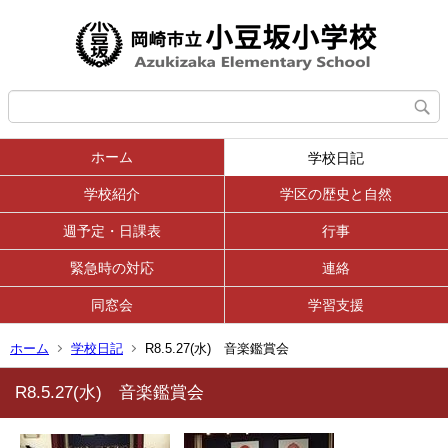
ホーム
学校日記
学校紹介
学区の歴史と自然
週予定・日課表
行事
緊急時の対応
連絡
同窓会
学習支援
ホーム
学校日記
R8.5.27(水) 音楽鑑賞会
R8.5.27(水) 音楽鑑賞会