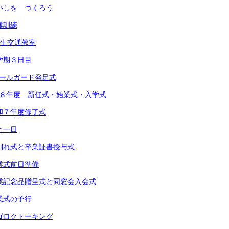
 めいしを つくろう
避難訓練
1年生交通教室
 １学期３日目
スクールガード発足式
 令和８年度 新任式・始業式・入学式
 令和７年度修了式
あと一日
) お別れ式と卒業証書授与式
 卒業式前日準備
) 卒業記念品贈呈式と同窓会入会式
 卒業式の予行
 スゴロクトーキング