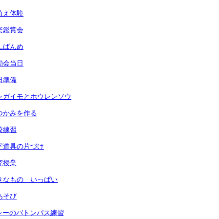
田植え体験
音楽鑑賞会
なんばんめ
運動会当日
前日準備
) ジャガイモとホウレンソウ
 鍋つかみを作る
全校練習
 習字道具の片づけ
研究授業
 すきなもの いっぱい
指あそび
 リレーのバトンパス練習