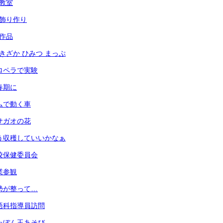
犯教室
光の飾り作り
の作品
あずきざか ひみつ まっぷ
 プロペラで実験
思春期に
 ゴムで動く車
 アサガオの花
 もう収穫していいかなぁ
 学校保健委員会
授業参観
 姿勢が整って…
 英語科指導員訪問
 しゃぼん玉あそび