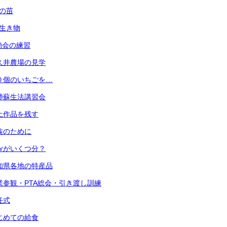
菜の苗
の生き物
運動会の練習
 小久井農場の見学
 ３０個のいちごを…
 心肺蘇生法講習会
 粘土作品を残す
 家族のために
 １㎤がいくつ分？
 愛知県各地の特産品
) 授業参観・PTA総会・引き渡し訓練
退任式
 はじめての給食