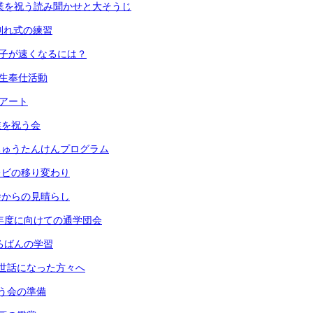
) 卒業を祝う読み聞かせと大そうじ
 お別れ式の練習
 振り子が速くなるには？
６年生奉仕活動
段アート
卒業を祝う会
 うちゅうたんけんプログラム
 テレビの移り変わり
 校舎からの見晴らし
) 来年度に向けての通学団会
 そろばんの学習
) お世話になった方々へ
 祝う会の準備