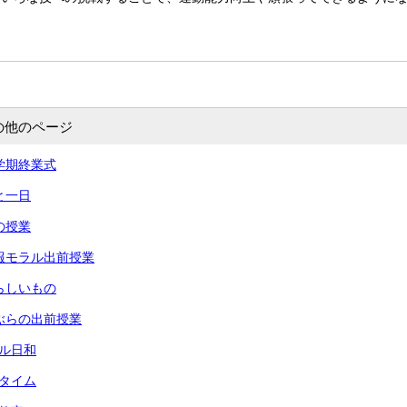
の他のページ
 一学期終業式
あと一日
命の授業
 情報モラル出前授業
 夏らしいもの
 りぶらの出前授業
ール日和
々タイム