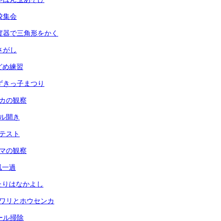
全校集会
 分度器で三角形をかく
虫さがし
玉どめ練習
 あずきっ子まつり
メダカの観察
ール開き
力テスト
ヘチマの観察
台風一過
ふたりはなかよし
ヒマワリとホウセンカ
プール掃除