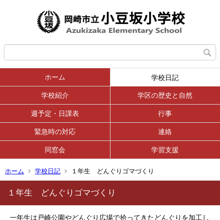
ホーム
学校日記
学校紹介
学区の歴史と自然
週予定・日課表
行事
緊急時の対応
連絡
同窓会
学習支援
ホーム
学校日記
１年生 どんぐりゴマづくり
１年生 どんぐりゴマづくり
一年生は戸崎公園やどんぐり広場で拾ってきたどんぐりを加工し