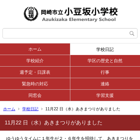
ホーム
学校日記
学校紹介
学区の歴史と自然
週予定・日課表
行事
緊急時の対応
連絡
同窓会
学習支援
ホーム
学校日記
11月22 日（水）あきまつりがありました
11月22 日（水）あきまつりがありました
ゆうゆうタイムに１年生が２・６年生を招待して、あきまつりを