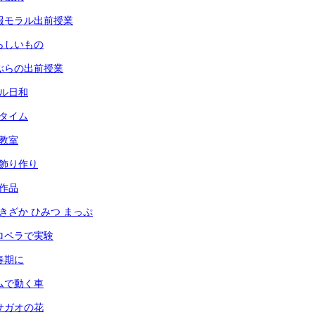
 情報モラル出前授業
 夏らしいもの
 りぶらの出前授業
ール日和
々タイム
犯教室
光の飾り作り
の作品
あずきざか ひみつ まっぷ
 プロペラで実験
思春期に
 ゴムで動く車
 アサガオの花