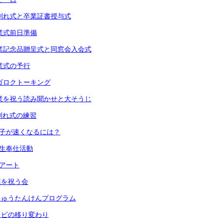
) お別れ式と卒業証書授与式
 卒業式前日準備
) 卒業記念品贈呈式と同窓会入会式
 卒業式の予行
 スゴロクトーキング
) 卒業を祝う読み聞かせと大そうじ
 お別れ式の練習
 振り子が速くなるには？
６年生奉仕活動
段アート
卒業を祝う会
 うちゅうたんけんプログラム
 テレビの移り変わり