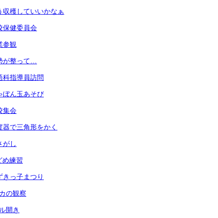
 もう収穫していいかなぁ
 学校保健委員会
授業参観
 姿勢が整って…
 英語科指導員訪問
 しゃぼん玉あそび
全校集会
 分度器で三角形をかく
虫さがし
玉どめ練習
 あずきっ子まつり
メダカの観察
ール開き