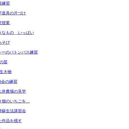
全校練習
 習字道具の片づけ
研究授業
 すきなもの いっぱい
指あそび
 リレーのバトンパス練習
菜の苗
の生き物
運動会の練習
 小久井農場の見学
 ３０個のいちごを…
 心肺蘇生法講習会
 粘土作品を残す