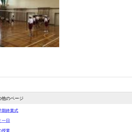
の他のページ
 一学期終業式
あと一日
命の授業