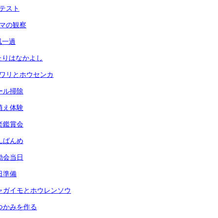
力テスト
ヘチマの観察
台風一過
ふたりはなかよし
ヒマワリとホウセンカ
プール掃除
田植え体験
音楽鑑賞会
なんばんめ
運動会当日
前日準備
) ジャガイモとホウレンソウ
 鍋つかみを作る