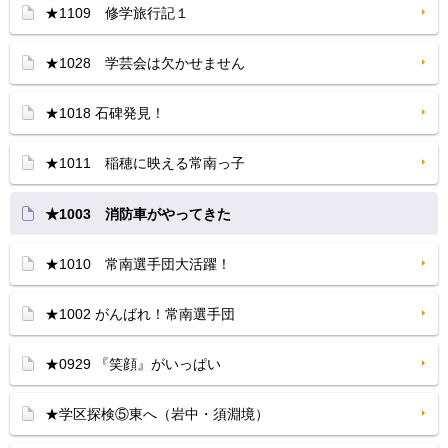
★1109 修学旅行記１
★1028 学芸会は欠かせません
★1018 石碑発見！
★1011 稲穂に映える常南っ子
★1003 消防車がやってきた
★1010 常南選手団大活躍！
★1002 がんばれ！常南選手団
★0929 『笑顔』がいっぱい
★学区探検⑤東へ（岩中・須淵境）