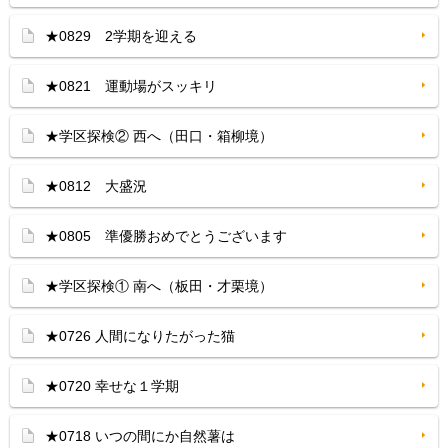
★0829 2学期を迎える
★0821 運動場がスッキリ
★学区探検② 西へ（田口・箱柳境）
★0812 大盛況
★0805 準優勝おめでとうございます
★学区探検① 南へ（板田・才栗境）
★0726 人間になりたがった猫
★0720 幸せな１学期
★0718 いつの間にか自然薯は