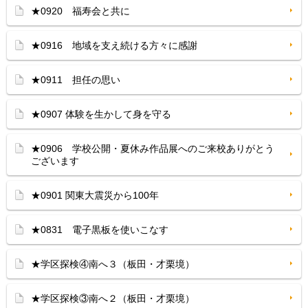
★0920 福寿会と共に
★0916 地域を支え続ける方々に感謝
★0911 担任の思い
★0907 体験を生かして身を守る
★0906 学校公開・夏休み作品展へのご来校ありがとう
ございます
★0901 関東大震災から100年
★0831 電子黒板を使いこなす
★学区探検④南へ３（板田・才栗境）
★学区探検③南へ２（板田・才栗境）