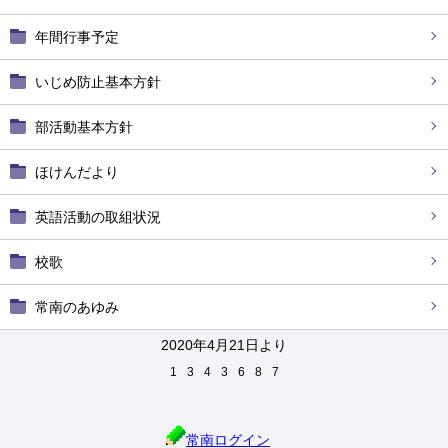
年間行事予定
いじめ防止基本方針
部活動基本方針
ほけんだより
英語活動の取組状況
校歌
常南のあゆみ
2020年4月21日より
1
3
4
3
6
8
7
常南ログイン