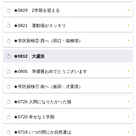
★0829 2学期を迎える
★0821 運動場がスッキリ
★学区探検② 西へ（田口・箱柳境）
★0812 大盛況
★0805 準優勝おめでとうございます
★学区探検① 南へ（板田・才栗境）
★0726 人間になりたがった猫
★0720 幸せな１学期
★0718 いつの間にか自然薯は