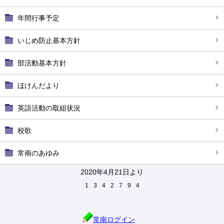
年間行事予定
いじめ防止基本方針
部活動基本方針
ほけんだより
英語活動の取組状況
校歌
常南のあゆみ
2020年4月21日より
1
3
4
2
7
9
4
常南ログイン