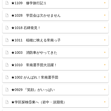
★1109 修学旅行記１
★1028 学芸会は欠かせません
★1018 石碑発見！
★1011 稲穂に映える常南っ子
★1003 消防車がやってきた
★1010 常南選手団大活躍！
★1002 がんばれ！常南選手団
★0929 『笑顔』がいっぱい
★学区探検⑤東へ（岩中・須淵境）