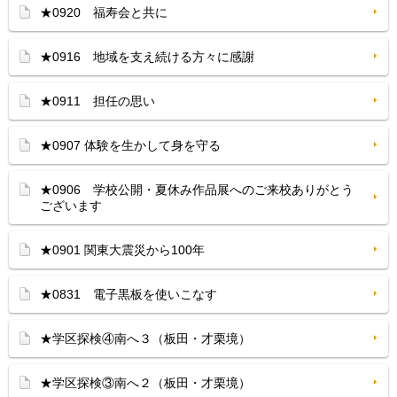
★0920 福寿会と共に
★0916 地域を支え続ける方々に感謝
★0911 担任の思い
★0907 体験を生かして身を守る
★0906 学校公開・夏休み作品展へのご来校ありがとう
ございます
★0901 関東大震災から100年
★0831 電子黒板を使いこなす
★学区探検④南へ３（板田・才栗境）
★学区探検③南へ２（板田・才栗境）