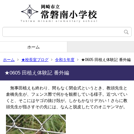
ホーム
ホーム
★校長室ブログ
令和５年度
★0605 田植え体験記 番外編
★0605 田植え体験記 番外編
無事田植えも終わり、間もなく閉会式というとき、教頭先生と
倉橋先生が、フェンス際で何かを観察している様子。近づいてい
くと、そこにはヤゴの抜け殻が。しかもかなりデカい！さらに教
頭先生が指さすその先には、なんと脱皮したてのオニヤンマが。