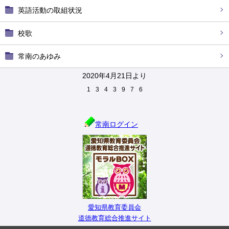
英語活動の取組状況
校歌
常南のあゆみ
2020年4月21日より
1
3
4
3
9
7
6
常南ログイン
愛知県教育委員会
道徳教育総合推進サイト