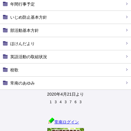
年間行事予定
いじめ防止基本方針
部活動基本方針
ほけんだより
英語活動の取組状況
校歌
常南のあゆみ
2020年4月21日より
1
3
4
3
7
6
3
常南ログイン