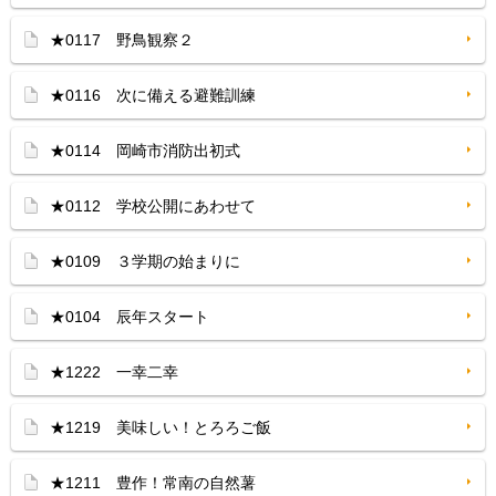
★0117 野鳥観察２
★0116 次に備える避難訓練
★0114 岡崎市消防出初式
★0112 学校公開にあわせて
★0109 ３学期の始まりに
★0104 辰年スタート
★1222 一幸二幸
★1219 美味しい！とろろご飯
★1211 豊作！常南の自然薯