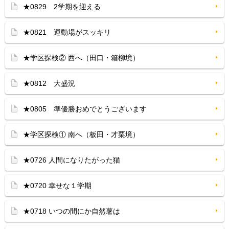
★0829 2学期を迎える
★0821 運動場がスッキリ
★学区探検② 西へ（田口・箱柳境）
★0812 大盛況
★0805 準優勝おめでとうございます
★学区探検① 南へ（板田・才栗境）
★0726 人間になりたがった猫
★0720 幸せな１学期
★0718 いつの間にか自然薯は