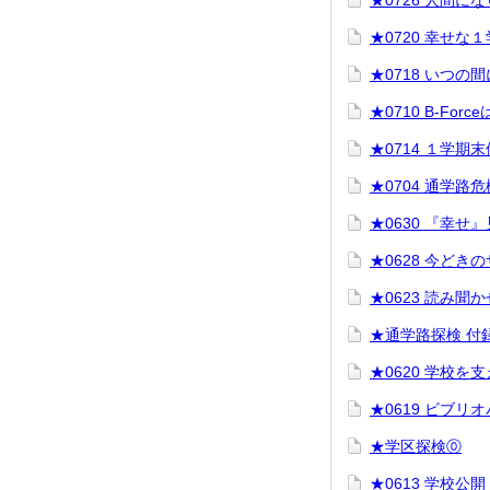
★0726 人間に
★0720 幸せな
★0718 いつの
★0710 B-For
★0714 １学
★0704 通学路危
★0630 『幸せ
★0628 今どき
★0623 読み聞
★通学路探検 付
★0620 学校を
★0619 ビブリ
★学区探検⓪
★0613 学校