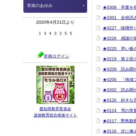
常南のあゆみ
★0308 卒業
★0301 全校
2020年4月21日より
★0227 味噌作
1
3
4
3
2
5
5
★0226 感謝
★0220 早い春
常南ログイン
★0219 第２
★0209 読み
★0205 「地
★0202 読み
★0126 好きな
愛知県教育委員会
★0124 雪の常
道徳教育総合推進サイト
★0117 野鳥観
★0116 次に