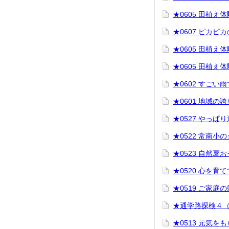
★0605 田植え
★0607 ピカピ
★0605 田植え
★0605 田植え
★0602 すごい
★0601 地域の
★0527 やっぱ
★0522 常南小
★0523 自然薯
★0520 心を育
★0519 ご家庭
★通学路探検４
★0513 元気を