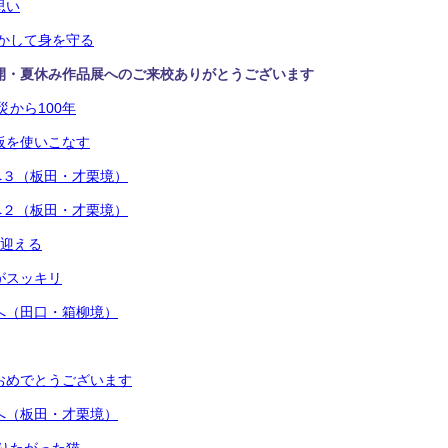
思い
生かして身を守る
公開・夏休み作品展へのご来校ありがとうございます
災から100年
黒板を使いこなす
へ３（板田・才栗境）
へ２（板田・才栗境）
を迎える
場がスッキリ
へ（田口・箱柳境）
勝おめでとうございます
へ（板田・才栗境）