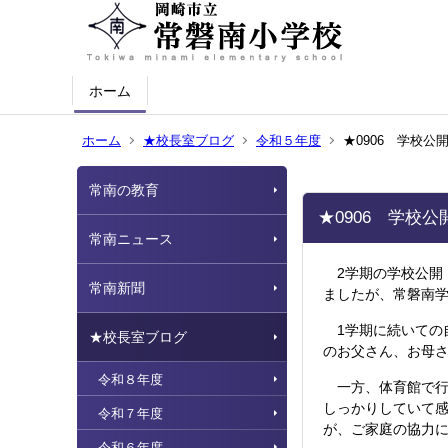
ホーム
ホーム
★校長室ブログ
令和５年度
★0906 学校
常南の教育
★0906 学校
常南ニュース
2学期の学校公開
常南新聞
ましたが、常磐南
1学期に続いての
★校長室ブログ
のお父さん、お母
令和８年度
一方、体育館で行
しっかりしていて
令和７年度
が、ご家庭の協力
令和６年度