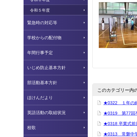
令和５年度
緊急時の対応等
学校からの配付物
年間行事予定
いじめ防止基本方針
部活動基本方針
このカテゴリー内
ほけんだより
★0322 １年
英語活動の取組状況
★0319 第77
★0318 卒業式前
校歌
★0313 常磐