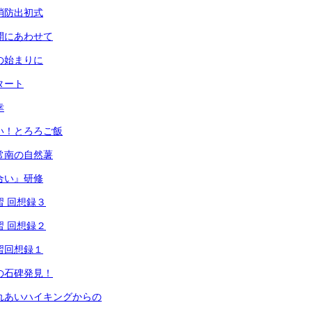
市消防出初式
公開にあわせて
期の始まりに
タート
幸
しい！とろろご飯
！常南の自然薯
び合い』研修
習 回想録３
習 回想録２
学習回想録１
目の石碑発見！
ふれあいハイキングからの