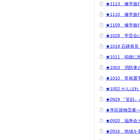
★1113 修学旅
★1110 修学旅
★1109 修学旅
★1028 学芸
★1018 石碑発見
★1011 稲穂
★1003 消防
★1010 常南
★1002 がんば
★0929 『笑顔
★学区探検⑤東
★0920 福寿会
★0916 地域