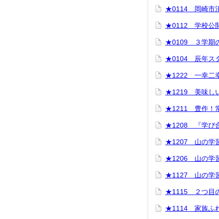
★0114 岡崎
★0112 学校
★0109 ３学
★0104 辰年ス
★1222 一幸二
★1219 美味
★1211 豊作
★1208 『学
★1207 山の学
★1206 山の学
★1127 山の
★1115 ２つ
★1114 家族