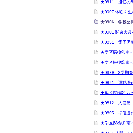
★0911 担任の
★0907 体験を
★0906 学校
★0901 関東大震
★0831 電子
★学区探検④南
★学区探検③南
★0829 2学期
★0821 運動
★学区探検② 西
★0812 大盛況
★0805 準優
★学区探検① 南