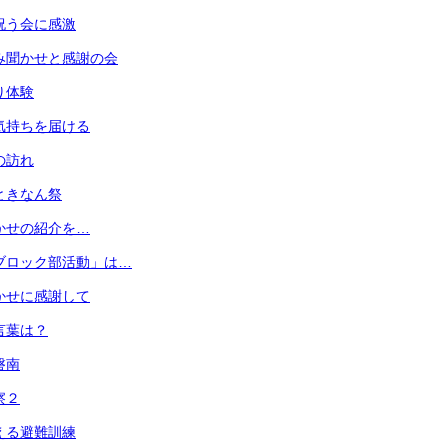
を祝う会に感激
読み聞かせと感謝の会
り体験
の気持ちを届ける
の訪れ
回ときなん祭
聞かせの紹介を…
域ブロック部活動」は…
聞かせに感謝して
言葉は？
磐南
察２
備える避難訓練