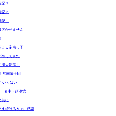
行記３
行記２
行記１
会は欠かせません
！
に映える常南っ子
車がやってきた
選手団大活躍！
れ！常南選手団
』がいっぱい
へ（岩中・須淵境）
と共に
を支え続ける方々に感謝