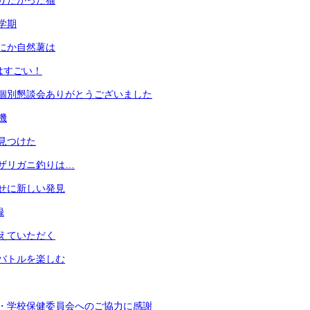
なりたがった猫
１学期
間にか自然薯は
ceはすごい！
期末個別懇談会ありがとうございました
機
』見つけた
のザリガニ釣りは…
かせに新しい発見
録
支えていただく
オバトルを楽しむ
公開・学校保健委員会へのご協力に感謝