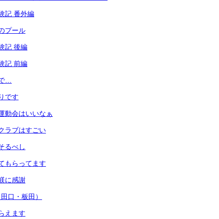
体験記 番外編
カのプール
体験記 後編
体験記 前編
雨で…
誇りです
り運動会はいいなぁ
のクラブはすごい
おそるべし
ててもらってます
の躾に感謝
（田口・板田）
もらえます