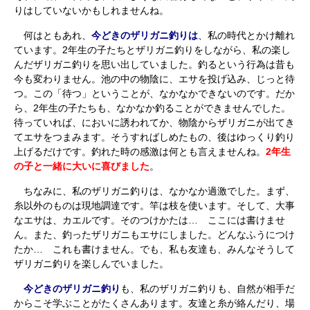
りはしていないかもしれませんね。
何はともあれ、
今どきのザリガニ釣りは
、私の時代とかけ離れ
ています。2年生の子たちとザリガニ釣りをしながら、私の楽し
んだザリガニ釣りを思い出していました。釣るという行為は昔も
今も変わりません。池の中の物陰に、エサを投げ込み、じっと待
つ。この「待つ」ということが、なかなかできないのです。だか
ら、2年生の子たちも、なかなか釣ることができませんでした。
待っていれば、においに誘われてか、物陰からザリガニが出てき
てエサをつまみます。そうすればしめたもの、後はゆっくり釣り
上げるだけです。釣れた時の感激は何とも言えませんね。
2年生
の子と一緒に大いに喜びました
。
ちなみに、私のザリガニ釣りは、なかなか過激でした。まず、
糸以外のものは現地調達です。竿は枝を使います。そして、大事
なエサは、カエルです。そのつけかたは… ここには書けませ
ん。また、釣ったザリガニもエサにしました。どんなふうにつけ
たか… これも書けません。でも、私も友達も、みんなそうして
ザリガニ釣りを楽しんでいました。
今どきのザリガニ釣り
も、私のザリガニ釣りも、自然が相手だ
からこそ学ぶことがたくさんあります。友達と糸が絡んだり、場