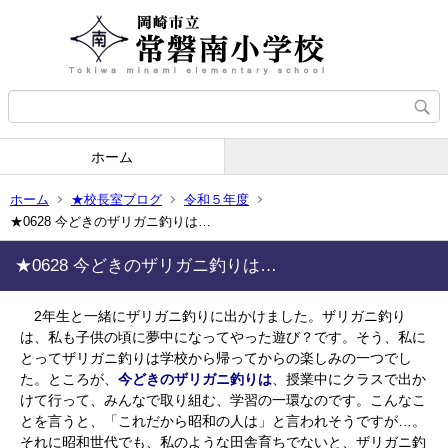
ホーム
ホーム
★校長室ブログ
令和５年度
★0628 今どきのザリガニ釣りは…
★0628 今どきのザリガニ釣りは…
2年生と一緒にザリガニ釣りに出かけました。ザリガニ釣り
は、私も子供の頃に夢中になってやった遊び？です。そう、私に
とってザリガニ釣りは学校から帰ってからの楽しみの一つでし
た。ところが、
今どきのザリガニ釣りは
、授業中にクラスで出か
けて行って、みんなで取り組む、学習の一環なのです。こんなこ
とを言うと、「これだから昭和の人は」と言われそうですが…。
それに昭和世代でも、私のような田舎育ちでないと、ザリガニ釣