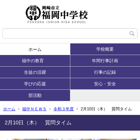
学校概要
ホーム
福中の教育
年間行事計画
生徒の活躍
行事の記録
学びの応援
安心・安全
部活動
ホーム
福中ＮＥＷＳ
令和３年度
2月10日（木） 質問タイム
2月10日（木） 質問タイム