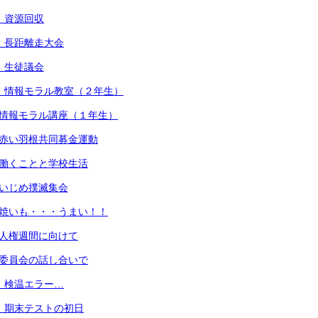
） 資源回収
） 長距離走大会
） 生徒議会
） 情報モラル教室（２年生）
 情報モラル講座（１年生）
 赤い羽根共同募金運動
 働くことと学校生活
 いじめ撲滅集会
 焼いも・・・うまい！！
 人権週間に向けて
 委員会の話し合いで
） 検温エラー…
） 期末テストの初日