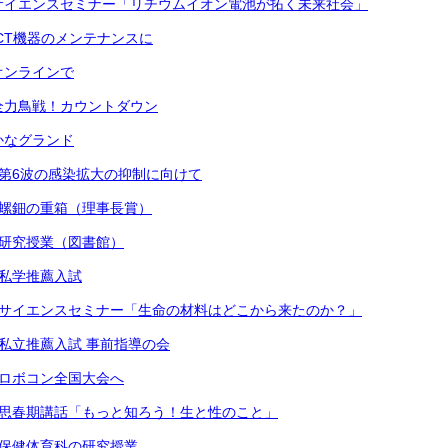
サイエンスセミナー「リチウムイオン電池が拓く未来社会」
ICT機器のメンテナンスに
オンラインで
全力鳥戦！カウントダウン
かなグランド
 第6波の感染拡大の抑制に向けて
 螺鈿の重箱（理事長賞）
 研究授業（図書館）
 私学推薦入試
 サイエンスセミナー「生命の材料はどこから来たのか？」
 私立推薦入試 事前指導の会
 ロボコン全国大会へ
 思春期講話「もっと知ろう！生と性のこと」
 保健体育科の研究授業