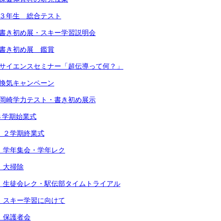
 ３年生 総合テスト
 書き初め展・スキー学習説明会
 書き初め展 鑑賞
 サイエンスセミナー「超伝導って何？」
 換気キャンペーン
 岡崎学力テスト・書き初め展示
３学期始業式
） ２学期終業式
） 学年集会・学年レク
 大掃除
） 生徒会レク・駅伝部タイムトライアル
） スキー学習に向けて
） 保護者会