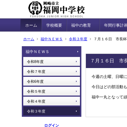
ホーム
学校概要
福中の教育
年間行事計
ホーム
福中ＮＥＷＳ
令和３年度
７月１６日 市長杯
福中ＮＥＷＳ
７月１６日 市
令和8年度
令和７年度
今週の土曜、日曜
令和6年度
今日はどの部活動
令和５年度
福中一丸となって
令和４年度
令和３年度
ログイン