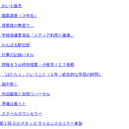
） おいも販売
） 職業講座（３年生）
） 授業後の教室で…
） 学校保健委員会「メディア利用と健康」
） がんばる駅伝部
） 行事の記録パネル
） 情報モラル特別授業・小牧市ＩＣＴ視察
） 「はたらく」ということ（１年：総合的な学習の時間）
） 福中祭！
） 作品鑑賞と合唱リハーサル
） 準備は着々と
） スクールカウンセラー
 第１回 おかざきッズ サイエンスセミナー参加