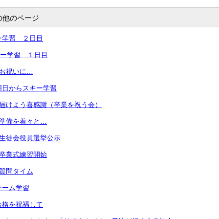
の他のページ
キー学習 ２日目
スキー学習 １日目
 お祝いに…
明日からスキー学習
 届けよう喜感謝（卒業を祝う会）
 準備を着々と…
 生徒会役員選挙公示
 卒業式練習開始
 質問タイム
チーム学習
合格を祝福して