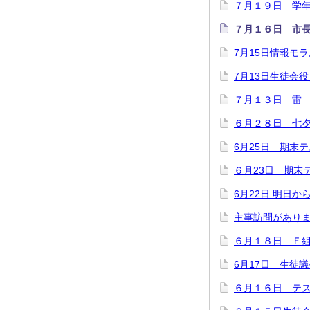
７月１９日 学
７月１６日 市
7月15日情報モ
7月13日生徒会
７月１３日 雷
６月２８日 七
6月25日 期末
６月23日 期末
6月22日 明日か
主事訪問があり
６月１８日 Ｆ
6月17日 生徒議
６月１６日 テ