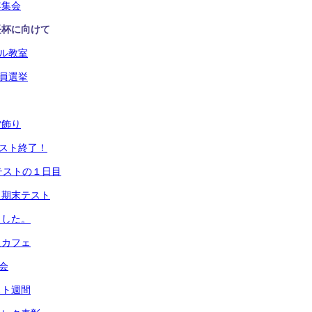
年集会
長杯に向けて
ラル教室
役員選挙
夕飾り
テスト終了！
テストの１日目
ら期末テスト
ました。
組カフェ
会
スト週間