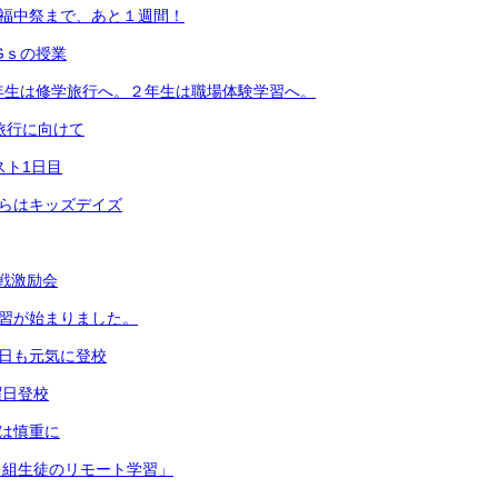
 福中祭まで、あと１週間！
Gｓの授業
年生は修学旅行へ。２年生は職場体験学習へ。
学旅行に向けて
スト1日目
からはキッズデイズ
戦激励会
実習が始まりました。
今日も元気に登校
曜日登校
時は慎重に
Ｆ組生徒のリモート学習」