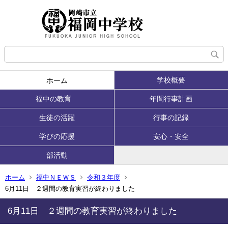
学校概要
ホーム
福中の教育
年間行事計画
生徒の活躍
行事の記録
学びの応援
安心・安全
部活動
ホーム
福中ＮＥＷＳ
令和３年度
6月11日 ２週間の教育実習が終わりました
6月11日 ２週間の教育実習が終わりました