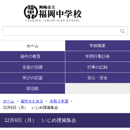
学校概要
ホーム
福中の教育
年間行事計画
生徒の活躍
行事の記録
学びの応援
安心・安全
部活動
ホーム
福中ＮＥＷＳ
令和３年度
12月6日（月） いじめ撲滅集会
12月6日（月） いじめ撲滅集会