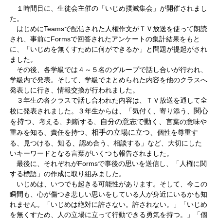
１時間目に、生徒会主催の「いじめ撲滅集会」が開催されまし
た。
はじめにTeamsで配信された人権作文がＴＶ放送を使って朗読
され、事前にFormsで回答されたアンケートの集計結果をもと
に、「いじめを無くすために何ができるか」と問題が提起がされ
ました。
その後、各学級では４～５名のグループで話し合いが行われ、
学級内で発表。そして、学級でまとめられた内容を他のクラスへ
発表しに行き、情報交換が行われました。
３年生の各クラスで話し合われた内容は、ＴＶ放送を通して全
関心
校に発表されました。３年生からは、「気付く、寄り添う、
を持つ、
自分の意志で動く、
考える、判断する、
言葉の意味や
相手の立場に立つ、
重みを知る、責任を持つ、
個性を尊重す
知る、
る、見つける、
認め合う、相談する」など、大切にした
いキーワードとなる言葉がいくつも報告されました。
最後に、それぞれがFormsで事後の思いを送信し、「人権に関
する標語」の作成に取り組みました。
いじめは、いつでも起きる可能性があります。そして、今この
瞬間も、心が傷つき悲しい思いをしている人が身近にいるかも知
れません。「いじめは絶対に許さない。許されない。」「いじめ
を無くすため、人の立場に立って行動できる勇気を持つ。」「個