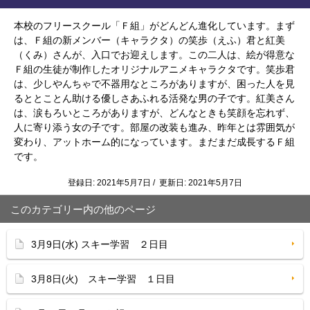
本校のフリースクール「Ｆ組」がどんどん進化しています。まず
は、Ｆ組の新メンバー（キャラクタ）の笑歩（えふ）君と紅美
（くみ）さんが、入口でお迎えします。この二人は、絵が得意な
Ｆ組の生徒が制作したオリジナルアニメキャラクタです。笑歩君
は、少しやんちゃで不器用なところがありますが、困った人を見
るととことん助ける優しさあふれる活発な男の子です。紅美さん
は、涙もろいところがありますが、どんなときも笑顔を忘れず、
人に寄り添う女の子です。部屋の改装も進み、昨年とは雰囲気が
変わり、アットホーム的になっています。まだまだ成長するＦ組
です。
登録日: 2021年5月7日 / 更新日: 2021年5月7日
このカテゴリー内の他のページ
3月9日(水) スキー学習 ２日目
3月8日(火) スキー学習 １日目