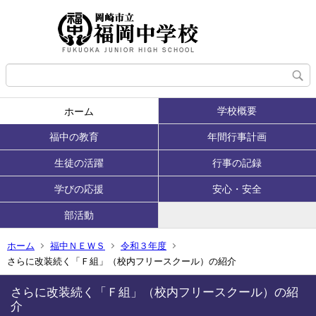
学校概要
ホーム
福中の教育
年間行事計画
生徒の活躍
行事の記録
学びの応援
安心・安全
部活動
ホーム
福中ＮＥＷＳ
令和３年度
さらに改装続く「Ｆ組」（校内フリースクール）の紹介
さらに改装続く「Ｆ組」（校内フリースクール）の紹
介