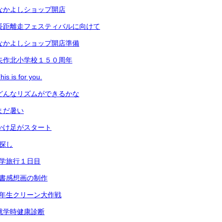
）なかよしショップ開店
）長距離走フェスティバルに向けて
）なかよしショップ開店準備
）矢作北小学校１５０周年
is for you.
）どんなリズムができるかな
まだ暑い
）かけ足がスタート
秋探し
修学旅行１日目
読書感想画の制作
６年生クリーン大作戦
）就学時健康診断