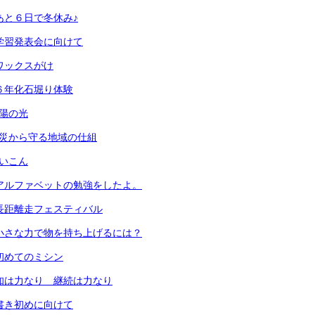
）あと６日で冬休み♪
）学習発表会に向けて
）ワックスがけ
）６年化石堀り体験
太陽の光
火災から守る地域の仕組
だいこん
）アルファベットの勉強をしたよ。
）長距離走フェスティバル
）小さな力で物を持ち上げるには？
）初めてのミシン
）知は力なり 継続は力なり
）書き初めに向けて