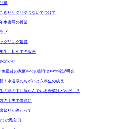
跳び箱
のこぎりザクザクつないでつけて
３年生書写の授業
クラブ
ジャグリング鑑賞
１年生 初めての版画
読み聞かせ
6年生最後の家庭科での製作＆中学校説明会
発見！水溶液のちがいと六年生の成長
先生の頭の中に浮かんでいる野菜はどれだ！？
着方の工夫で快適に
図書祭りが終わって
めての彫刻刀