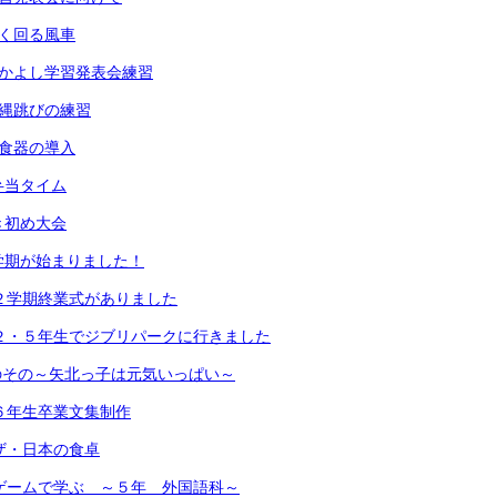
よく回る風車
なかよし学習発表会練習
大縄跳びの練習
新食器の導入
弁当タイム
き初め大会
学期が始まりました！
）２学期終業式がありました
）２・５年生でジブリパークに行きました
のその～矢北っ子は元気いっぱい～
）６年生卒業文集制作
）ザ・日本の食卓
）ゲームで学ぶ ～５年 外国語科～