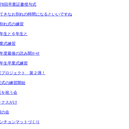
第78回卒業証書授与式
すてきなお別れの時間になるといいですね
お別れ式の練習
１年生と６年生と
卒業式練習
今年度最後の読み聞かせ
６年生卒業式練習
業プロジェクト 第２弾！
業式の練習開始
業を祝う会
ックスがけ
謝の会
ランチョンマットづくり