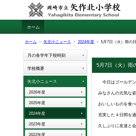
ホーム
ホーム
矢北小ニュース
2024年度
5月7日（火）雨の
月の各学年下校時刻
5月7日（火）雨
学校概要
矢北小ニュース
今日はゴールデン
2026年度
みなさんの元気な
2025年度
おいしいものを食
2024年度
充実した４日間を
2023年度
久しぶりに友達と
2022年度