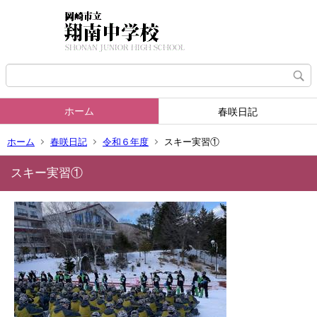
ホーム
春咲日記
ホーム
春咲日記
令和６年度
スキー実習①
スキー実習①