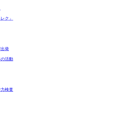
目
年レク」
習出発
年の活動
学力検査