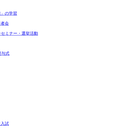
能」の学習
護者会
インセミナー・選挙活動
授与式
般入試