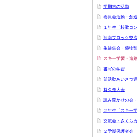
学期末の活動
委員会活動・創
１年生「校歌コ
翔南ブロック交
生徒集会・薬物
スキー学習・進
書写の学習
部活動あいさつ
持久走大会
読み聞かせの会
２年生「スキー
交流会・さくら
２学期保護者会