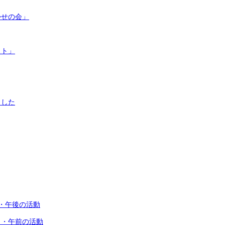
かせの会」
スト」
ました
・午後の活動
目・午前の活動