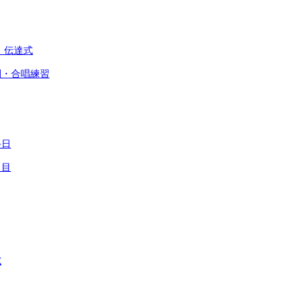
」伝達式
間・合唱練習
終日
日目
試