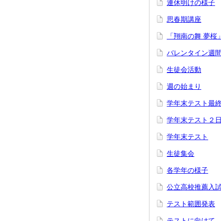
連休明けの様子
思春期講座
「翔南の舞 夢桜
バレンタイン週
生徒会活動
週の始まり
学年末テスト最
学年末テスト２
学年末テスト
生徒集会
各学年の様子
公立高校推薦入
テスト範囲発表
テストに向けて