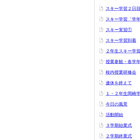
スキー学習２日
スキー学習「学
スキー実習①
スキー学習到着
２年生スキー学
授業参観・各学
校内授業研修会
連休を終えて
１・２年生岡崎
今日の風景
活動開始
３学期始業式
２学期終業式