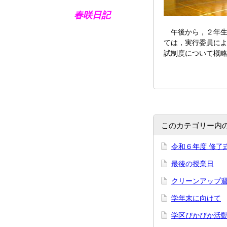
春咲日記
午後から，２年生
ては，実行委員に
試制度について概
このカテゴリー内
令和６年度 修了
最後の授業日
クリーンアップ
学年末に向けて
学区ぴかぴか活