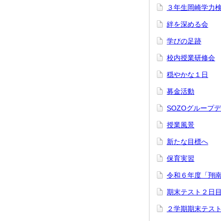
３年生岡崎学力
絆を深める会
学びの足跡
校内授業研修会
穏やかな１日
募金活動
SOZOグループ
授業風景
新たな目標へ
保育実習
令和６年度「翔
期末テスト２日
２学期期末テス