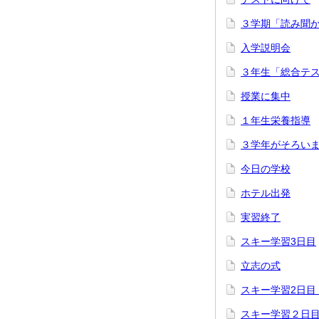
３学期「読み聞
入学説明会
３年生「総合テ
授業に集中
１年生栄養指導
３学年がそろい
今日の学校
ホテル出発
実習終了
スキー学習3日目
立志の式
スキー学習2日目
スキー学習２日