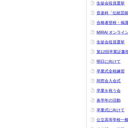
生徒会役員選挙
音楽科「伝統芸
合格者登校・保
MIRAI オンラ
生徒会役員選挙
第12回卒業証書
明日に向けて
卒業式全校練習
同窓会入会式
卒業を祝う会
各学年の活動
卒業式に向けて
公立高等学校一