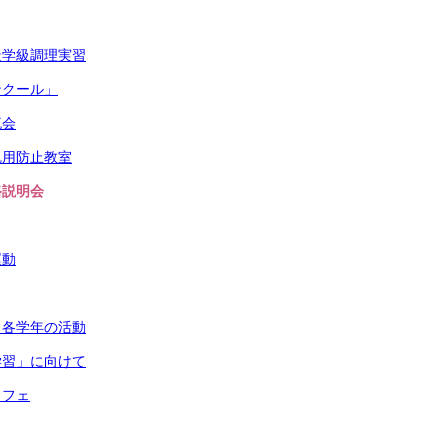
造学級調理実習
ンクール」
流会
乱用防止教室
路説明会
運動
・各学年の活動
学習」に向けて
カフェ