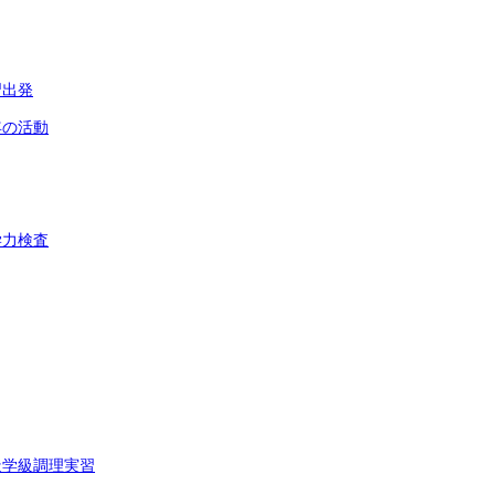
習出発
年の活動
学力検査
造学級調理実習