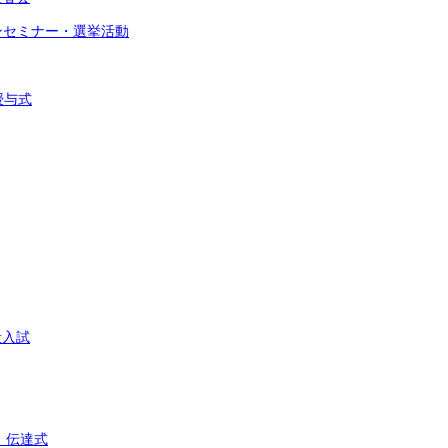
インセミナー・選挙活動
授与式
般入試
」伝達式