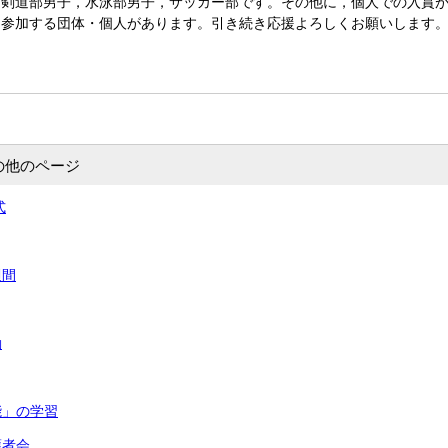
は剣道部男子，水泳部男子，サッカー部です。その他に，個人での入賞
に参加する団体・個人があります。引き続き応援よろしくお願いします
の他のページ
式
週間
動
能」の学習
護者会