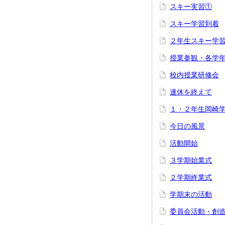
スキー実習①
スキー学習到着
２年生スキー学
授業参観・各学
校内授業研修会
連休を終えて
１・２年生岡崎
今日の風景
活動開始
３学期始業式
２学期終業式
学期末の活動
委員会活動・創