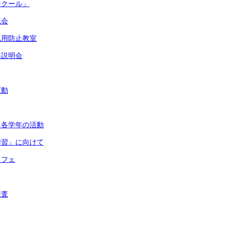
ンクール」
流会
乱用防止教室
路説明会
運動
・各学年の活動
学習」に向けて
カフェ
検査