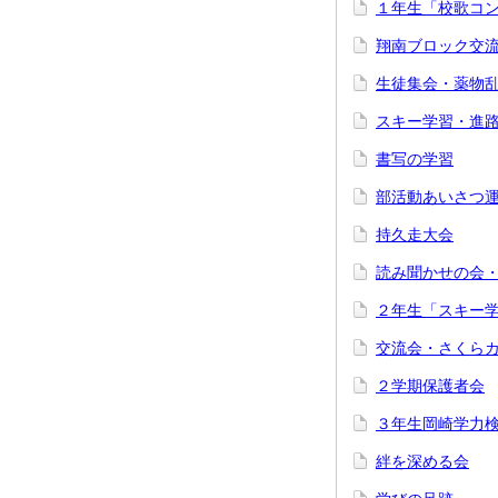
１年生「校歌コ
翔南ブロック交
生徒集会・薬物
スキー学習・進
書写の学習
部活動あいさつ
持久走大会
読み聞かせの会
２年生「スキー
交流会・さくら
２学期保護者会
３年生岡崎学力
絆を深める会