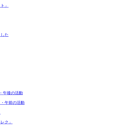
スト」
ました
・午後の活動
目・午前の活動
目
年レク」