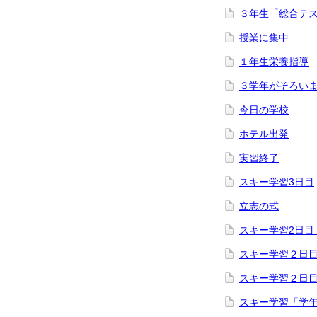
３年生「総合テ
授業に集中
１年生栄養指導
３学年がそろい
今日の学校
ホテル出発
実習終了
スキー学習3日目
立志の式
スキー学習2日目
スキー学習２日
スキー学習２日
スキー学習「学