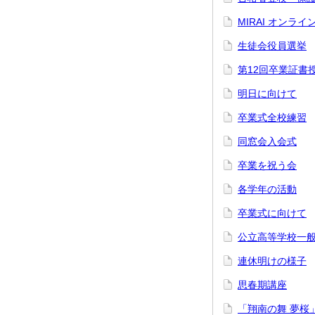
MIRAI オンラ
生徒会役員選挙
第12回卒業証書
明日に向けて
卒業式全校練習
同窓会入会式
卒業を祝う会
各学年の活動
卒業式に向けて
公立高等学校一
連休明けの様子
思春期講座
「翔南の舞 夢桜