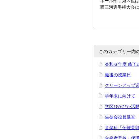
ボール部，第３位
西三河選手権大会
このカテゴリー内
令和６年度 修了
最後の授業日
クリーンアップ
学年末に向けて
学区ぴかぴか活
生徒会役員選挙
音楽科「伝統芸
合格者登校・保