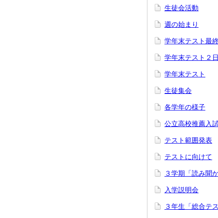
生徒会活動
週の始まり
学年末テスト最
学年末テスト２
学年末テスト
生徒集会
各学年の様子
公立高校推薦入
テスト範囲発表
テストに向けて
３学期「読み聞
入学説明会
３年生「総合テ