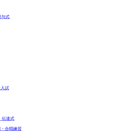
授与式
般入試
」伝達式
間・合唱練習