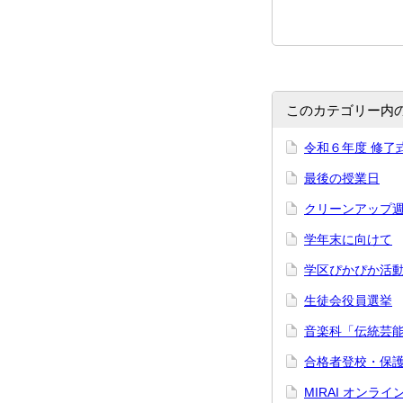
このカテゴリー内
令和６年度 修了
最後の授業日
クリーンアップ
学年末に向けて
学区ぴかぴか活
生徒会役員選挙
音楽科「伝統芸
合格者登校・保
MIRAI オンラ