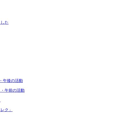
ました
・午後の活動
目・午前の活動
目
年レク」