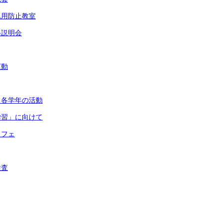
乱用防止教室
路説明会
運動
・各学年の活動
学習」に向けて
カフェ
検査