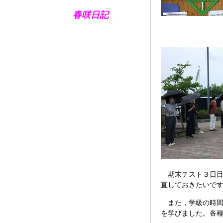
春咲日記
期末テスト３日目
直しておきたいで
また，学級の時間等
を学びました。各