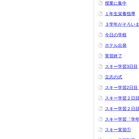
授業に集中
１年生栄養指導
３学年がそろい
今日の学校
ホテル出発
実習終了
スキー学習3日目
立志の式
スキー学習2日目
スキー学習２日
スキー学習２日
スキー学習「学
スキー実習①