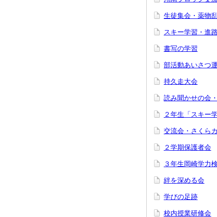
生徒集会・薬物
スキー学習・進
書写の学習
部活動あいさつ
持久走大会
読み聞かせの会
２年生「スキー
交流会・さくら
２学期保護者会
３年生岡崎学力
絆を深める会
学びの足跡
校内授業研修会