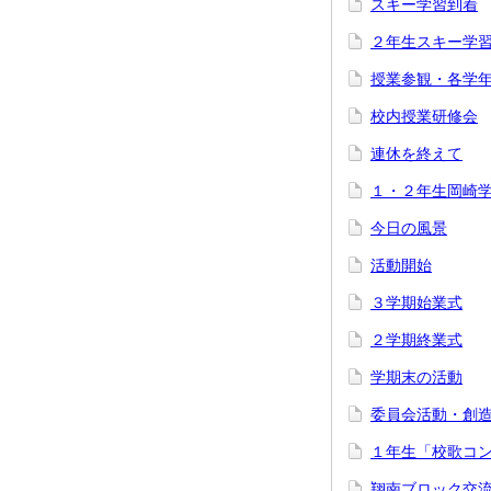
スキー学習到着
２年生スキー学
授業参観・各学
校内授業研修会
連休を終えて
１・２年生岡崎
今日の風景
活動開始
３学期始業式
２学期終業式
学期末の活動
委員会活動・創
１年生「校歌コ
翔南ブロック交