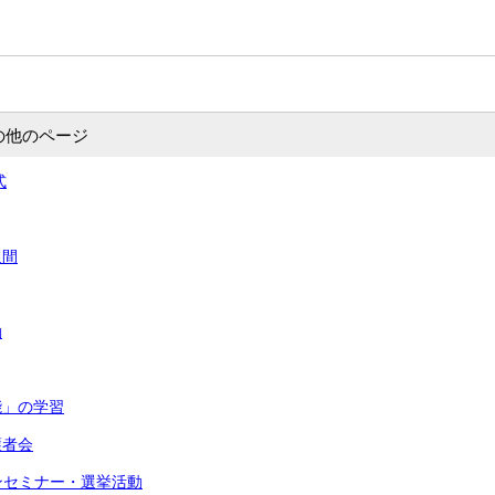
の他のページ
式
週間
動
能」の学習
護者会
インセミナー・選挙活動