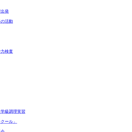
習出発
年の活動
学力検査
造学級調理実習
ンクール」
流会