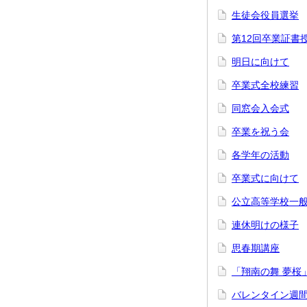
生徒会役員選挙
第12回卒業証書
明日に向けて
卒業式全校練習
同窓会入会式
卒業を祝う会
各学年の活動
卒業式に向けて
公立高等学校一
連休明けの様子
思春期講座
「翔南の舞 夢桜
バレンタイン週