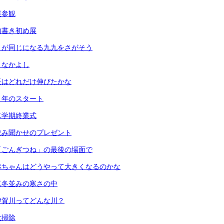
業参観
内書き初め展
えが同じになる九九をさがそう
となかよし
長はどれだけ伸びたかな
６年のスタート
二学期終業式
読み聞かせのプレゼント
「ごんぎつね」の最後の場面で
赤ちゃんはどうやって大きくなるのかな
真冬並みの寒さの中
伊賀川ってどんな川？
大掃除