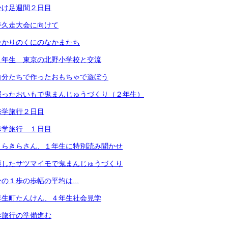
かけ足週間２日目
持久走大会に向けて
ひかりのくにのなかまたち
５年生 東京の北野小学校と交流
自分たちで作ったおもちゃで遊ぼう
掘ったおいもで鬼まんじゅうづくり（２年生）
修学旅行２日目
修学旅行 １日目
きらきらさん、１年生に特別読み聞かせ
穫したサツマイモで鬼まんじゅうづくり
の１歩の歩幅の平均は...
年生町たんけん、４年生社会見学
学旅行の準備進む