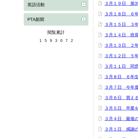
３月１９日 第3
英語活動
３月１８日 ６
PTA新聞
３月１５日 ３
閲覧累計
３月１４日 班
1
5
9
3
0
7
2
３月１３日 ２
３月１２日 ５
３月１１日 同
３月８日 ６年
３月７日 今年
３月６日 買え
３月５日 卒業
３月４日 最後
３月１日 感謝