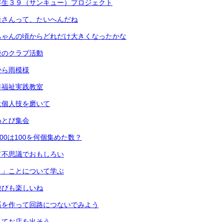
年生３９（サンキュー）プロジェクト
母さんって、たいへんだね
ちゃんの頃からどれだけ大きくなったかな
後のクラブ活動
から雨模様
年福祉実践教室
は個人技を磨いて
わとび集会
00は100を何個集めた数？
て不思議でおもしろい
く」ことについて学ぶ
遊びも楽しいね
石を作って回路につないでみよう
してお店を出そう