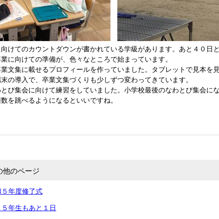
向けてのカウントダウンが書かれている学級があります。あと４０日
卒業に向けての準備が、色々なところで始まっています。
業文集に載せるプロフィールを作っていました。タブレットで見本を
端末の導入で、卒業文集づくりも少しずつ変わってきています。
とび集会に向けて練習をしていました。小学校最後のなわとび集会に
回数を跳べるようになるといいですね。
の他のページ
和５年度修了式
～５年生もあと１日