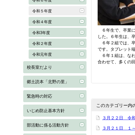
令和６年度
令和５年度
令和４年度
６年生で、卒業に
令和3年度
した。６年生は、
６年２組では、卒
令和２年度
です。タブレット
令和元年度
６年１組は、なわ
合わせて、多くの
校長室だより
郷土読本「北野の里」
緊急時の対応
このカテゴリー内
いじめ防止基本方針
３月２２日 令
部活動に係る活動方針
３月２１日 １