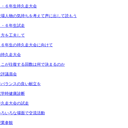
３・６年生持久走大会
登場人物の気持ちを考えて声に出して読もう
３・６年生試走
え方を工夫して
・６年生の持久走大会に向けて
内持久走大会
りこが往復する回数は何で決まるのか
校評議員会
養バランスの良い献立を
就学時健康診断
持久走大会の試走
いろいろな場面で交流活動
授業参観