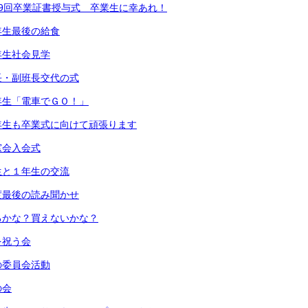
9回卒業証書授与式 卒業生に幸あれ！
年生最後の給食
年生社会見学
長・副班長交代の式
年生「電車でＧＯ！」
年生も卒業式に向けて頑張ります
窓会入会式
生と１年生の交流
度最後の読み聞かせ
るかな？買えないかな？
を祝う会
の委員会活動
の会