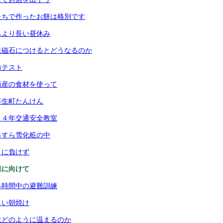
たちで作ったお餅は格別です
もより長い昼休み
は磁石につけるとどうなるのか
力テスト
崎産の食材を使って
年生町たんけん
・４年交通安全教室
っすら雪化粧の中
さに負けず
業に向けて
み時間中の避難訓練
しい朝焼け
はどのように温まるのか